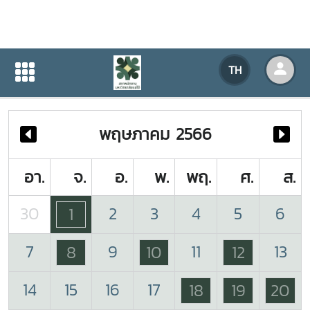
ปฏิทินกิจกรรมของหน่วยงาน
TH
หน้าแรก
ปฏิทินกิจกรรมของหน่วยงาน
พฤษภาคม 2566
อา.
จ.
อ.
พ.
พฤ.
ศ.
ส.
30
2
3
4
5
6
1
7
9
11
13
8
10
12
14
15
16
17
18
19
20