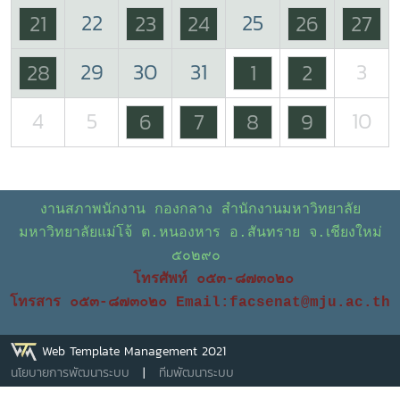
22
25
21
23
24
26
27
29
30
31
3
28
1
2
4
5
10
6
7
8
9
งานสภาพนักงาน กองกลาง สำนักงานมหาวิทยาลัย
มหาวิทยาลัยแม่โจ้ ต.หนองหาร อ.สันทราย จ.เชียงใหม่
๕๐๒๙๐
โทรศัพท์ ๐๕๓-๘๗๓๐๒๐
โทรสาร ๐๕๓-๘๗๓๐๒๐
Email:facsenat@mju.ac.th
Web Template Management 2021
นโยบายการพัฒนาระบบ
|
ทีมพัฒนาระบบ