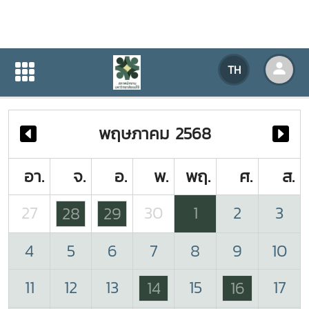
ปฏิทินกิจกรรมของหน่วยงาน
TH
หน้าแรก
ปฏิทินกิจกรรมของหน่วยงาน
พฤษภาคม 2568
อา.
จ.
อ.
พ.
พฤ.
ศ.
ส.
27
30
1
2
3
28
29
4
5
6
7
8
9
10
11
12
13
15
17
14
16