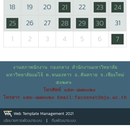
18
19
20
22
21
23
24
26
27
31
25
28
29
30
1
2
3
4
5
6
7
งานสภาพนักงาน กองกลาง สำนักงานมหาวิทยาลัย
มหาวิทยาลัยแม่โจ้ ต.หนองหาร อ.สันทราย จ.เชียงใหม่
๕๐๒๙๐
โทรศัพท์ ๐๕๓-๘๗๓๐๒๐
โทรสาร ๐๕๓-๘๗๓๐๒๐
Email:facsenat@mju.ac.th
Web Template Management 2021
นโยบายการพัฒนาระบบ
|
ทีมพัฒนาระบบ