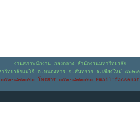
งานสภาพนักงาน กองกลาง สำนักงานมหาวิทยาลัย
หาวิทยาลัยแม่โจ้ ต.หนองหาร อ.สันทราย จ.เชียงใหม่ ๕๐๒
ท์ ๐๕๓-๘๗๓๐๒๐ โทรสาร ๐๕๓-๘๗๓๐๒๐
Email:facsenat