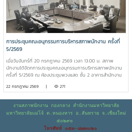
หน่วยงาน- กรณีศึกษาเบี้ยประกันชีวิต >ระบบเลือกตั้งกรรมการ
สภาพนักงาน มหาวิทยาลัยแม่โจ้ แบบออนไลน์
การประชุมคณะอนุกรรมการบริหารสภาพนักงาน ครั้งที่
5/2569
เมื่อวันจันทร์ที่ 20 กรกฎาคม 2569 เวลา 13.00 น. สภาพ
นักงานได้จัดกการประชุมคณะอนุกรรมการบริหารสภาพนักงาน
ครั้งที่ 5/2569 ณ ห้องประชุมพวงแสด ชั้น 2 อาคารสำนักงาน
มหาวิทยาลัย โดยมีวาระในการประชุม ดังนี้ โครงการขับเคลื่อน
22 กรกฎาคม 2569 |
271
จริยธรรมของบุคลากรมหาวิทยาลัย ประจำปี 2569 ณ
มหาวิทยาลัยแม่โจ้-ชุมพร ติดตามความก้าวหน้าของการปรับปรุง
ข้อบังคับ และระเบียบของมหาวิทยาลัย ข้อเสนอแนะ เรื่อง ปัญหา
งานสภาพนักงาน กองกลาง สำนักงานมหาวิทยาลัย
รถไฟฟ้าไม่เพียงพอต่อการให้บริการ ข้อเสนอแนะ เรื่อง ปัญหา
มหาวิทยาลัยแม่โจ้ ต.หนองหาร อ.สันทราย จ.เชียงใหม่
มิจฉาชีพหลอกโอนเงินจองหอพักนักศึกษา - ข้อมูลรายรับ
๕๐๒๙๐
ของกองทุนเงินชดเชย การปรับฐานเงินเดือนของบุคลากร
โทรศัพท์ ๐๕๓-๘๗๓๐๒๐
มหาวิทยาลัย กรณีศึกษาเบี้ยประกันชีวิต