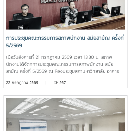
อาจารย์ดีเด่นแห่งชาติ เพื่อส่งเสริมการแลกเปลี่ยนองค์ความรู้และ
การพัฒนาวิชาชีพอาจารย์ในระดับประเทศนอกจากนี้ ที่ประชุมยัง
ได้พิจารณาความก้าวหน้าการคัดเลือกอาจารย์ดีเด่นแห่งชาติ
ประจำปี พ.ศ. 2569 พร้อมกำหนดแนวทางและกรอบการดำเนิน
งานในรอบสัมภาษณ์ รวมถึงพิจารณาแนวปฏิบัติในการคัดเลือก
เพื่อให้กระบวนการดำเนินงานมีความโปร่งใส เป็นธรรม และมี
การประชุมคณะกรรมการสภาพนักงาน สมัยสามัญ ครั้งที่
มาตรฐานยิ่งขึ้นอีกหนึ่งประเด็นสำคัญ คือ การกำหนดเจ้าภาพ
5/2569
การประชุม ปอมท. ตลอดปี 2569 และปี 2570 รวมทั้งการ
พิจารณารับ สถาบันพระบรมราชชนก เข้าเป็นสมาชิกใหม่ของ
เมื่อวันอังคารที่ 21 กรกฎาคม 2569 เวลา 13.30 น. สภาพ
ปอมท. ซึ่งสะท้อนถึงการขยายเครือข่ายความร่วมมือด้านการ
นักงานได้จัดกการประชุมคณะกรรมการสภาพนักงาน สมัย
อุดมศึกษาของประเทศอย่างต่อเนื่องภายหลังการประชุม สมาชิก
สามัญ ครั้งที่ 5/2569 ณ ห้องประชุมสภามหาวิทยาลัย อาคาร
ยังได้ร่วมกิจกรรมแลกเปลี่ยนเรียนรู้ในหัวข้อ “การป้องกันไม่ให้
สำนักงานมหาวิทยาลัย ชั้น 5 โดยมีวาระในการประชุม ดังนี้-
22 กรกฎาคม 2569 |
267
ตกเป็นเหยื่อของอาชญากรรมไซเบอร์” และ “การวางแผน
โครงการขับเคลื่อนจริยธรรมของบุคลากรมหาวิทยาลัย ประจำปี
ทางการเงินหลังเกษียณสำหรับบุคลากรในสถาบันอุดมศึกษา”
2569 ณ มหาวิทยาลัยแม่โจ้-ชุมพร- ติดตามความก้าวหน้าของ
เพื่อเสริมสร้างความรู้และทักษะที่เป็นประโยชน์ต่อการปฏิบัติงาน
การปรับปรุงข้อบังคับ และระเบียบของมหาวิทยาลัย- ข้อเสนอแนะ
และการดำเนินชีวิตของบุคลากรในสถาบันอุดมศึกษา ภาพ/ข่าว
เรื่อง ปัญหารถไฟฟ้าไม่เพียงพอต่อการให้บริการ- ข้อเสนอแนะ
: ที่ประชุมประธานสภาอาจารย์มหาวิทยาลัยแห่งประเทศไทย -
เรื่อง ปัญหามิจฉาชีพหลอกโอนเงินจองหอพักนักศึกษา- ข้อมูล
ปอมท.
รายรับของกองทุนเงินชดเชยข้อมูลเงินเดือนของบุคลากร
มหาวิทยาลัย ผลกระทบที่กับพนักงานมหาวิทยาลัยกรณีควบรวม