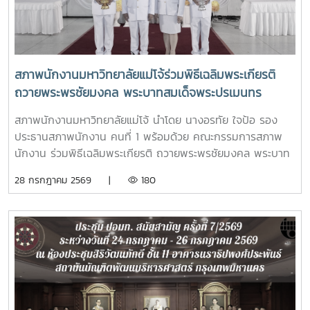
สภาพนักงานมหาวิทยาลัยแม่โจ้ร่วมพิธีเฉลิมพระเกียรติ
ถวายพระพรชัยมงคล พระบาทสมเด็จพระปรเมนทร
รามาธิบดีศรีสินทร มหาวชิราลงกรณ พระวชิรเกล้าเจ้าอยู่
สภาพนักงานมหาวิทยาลัยแม่โจ้ นำโดย นางอรทัย ใจป้อ รอง
หัว เนื่องในโอกาสมหามงคลเฉลิมพระชนมพรรษา 28
ประธานสภาพนักงาน คนที่ 1 พร้อมด้วย คณะกรรมการสภาพ
กรกฎาคม 2568
นักงาน ร่วมพิธีเฉลิมพระเกียรติ ถวายพระพรชัยมงคล พระบาท
สมเด็จพระปรเมนทรรามาธิบดีศรีสินทร มหาวชิราลงกรณ พระ
28 กรกฎาคม 2569 |
180
วชิรเกล้าเจ้าอยู่หัว เนื่องในโอกาสมหามงคลเฉลิมพระชนมพรรษา
28 กรกฎาคม 2569โอกาสนี้ รองศาสตราจารย์ ดร.วีระพล ทอง
มา อธิการบดีมหาวิทยาลัยแม่โจ้ เป็นประธานใน มีพิธีถวายสัตย์
ปฏิญาณเพื่อเป็นข้าราชการที่ดีและเป็นพลังของแผ่นดิน พิธีวาง
พานพุ่ม ถวายเครื่องราชสักการะ และพิธีจุดเทียนถวายพระพร
ชัยมงคลซึ่งแสดงถึงความจงรักภักดีต่อสถาบันพระมหากษัตริย์
โดยมีผู้บริหาร คณาจารย์ หัวหน้าส่วนงาน ข้าราชการ บุคลากร ผู้
แทนศิษย์เก่าแม่โจ้ และนักศึกษารวมถึงหน่วยงานปกครองส่วน