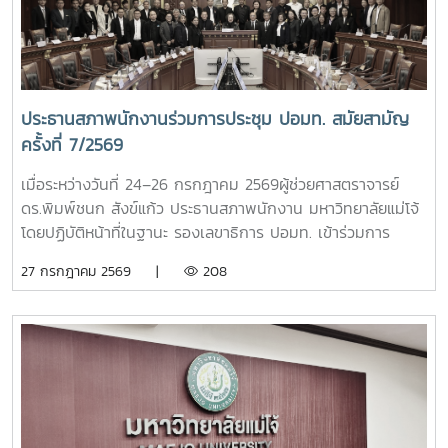
ท้องถิ่น ร่วมเข้าพิธี ณ อาคารแผ่พืชน์มหาวิทยาลัยแม่โจ้
ประธานสภาพนักงานร่วมการประชุม ปอมท. สมัยสามัญ
ครั้งที่ 7/2569
เมื่อระหว่างวันที่ 24–26 กรกฎาคม 2569ผู้ช่วยศาสตราจารย์
ดร.พิมพ์ชนก สังข์แก้ว ประธานสภาพนักงาน มหาวิทยาลัยแม่โจ้
โดยปฏิบัติหน้าที่ในฐานะ รองเลขาธิการ ปอมท. เข้าร่วมการ
ประชุมสมัยสามัญ ครั้งที่ 7/2569ณ สถาบันบัณฑิต
27 กรกฎาคม 2569 |
208
พัฒนบริหารศาสตร์ (NIDA) กรุงเทพมหานคร โดยมีผู้แทนจาก
มหาวิทยาลัยสมาชิกทั่วประเทศเข้าร่วมประชุม เพื่อร่วมกำหนด
ทิศทางการดำเนินงานของ ปอมท. และแลกเปลี่ยนความคิดเห็นใน
ประเด็นสำคัญด้านการอุดมศึกษา การประชุมครั้งนี้ได้ติดตาม
ความก้าวหน้าการเตรียมจัดประชุมวิชาการ ปอมท. ประจำปี 2569
การจัดทำวารสารวิชาการ ปอมท. (JCUFST) การยกร่างข้อบังคับ
สมาคม ปอมท. ตลอดจนโครงการเสวนา Dinner Talk ร่วมกับ