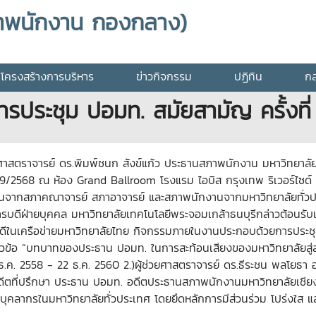
าพนักงาน กองกลาง)
โครงสร้างการบริหาร
ข่าวกิจกรรม
ปฏิทิน
กล
รประชุม ปอมท. สมัยสามัญ ครั้งที
ช่วยศาสตราจารย์ ดร.พิมพ์ชนก สังข์แก้ว ประธานสภาพนักงาน มหาวิทยาลั
ที่ 9/2568 ณ ห้อง Grand Ballroom โรงแรม ไอบิส กรุงเทพ ริเวอร์ไซด
แทนจากสภาคณาจารย์ สภาอาจารย์ และสภาพนักงานจากมหาวิทยาลัยทั่วประ
ารบดีฝ่ายบุคคล มหาวิทยาลัยเทคโนโลยีพระจอมเกล้าธนบุรีกล่าวต้อนรับ
อันดีในเครือข่ายมหาวิทยาลัยไทย กิจกรรมภายในงานประกอบด้วยการประช
ข้อ “บทบาทของประธาน ปอมท. ในการสะท้อนเสียงของมหาวิทยาลัยสู่สา
 ธ.ค. 2558 - 22 ธ.ค. 2560 2.)ผู้ช่วยศาสตราจารย์ ดร.ธีระชน พลโยธา
ดีตที่ปรึกษา ประธาน ปอมท. อดีตประธานสภาพนักงานมหาวิทยาลัยเชียงใหม
คลากรในมหาวิทยาลัยทั่วประเทศ โดยยึดหลักการมีส่วนร่วม โปร่งใส 