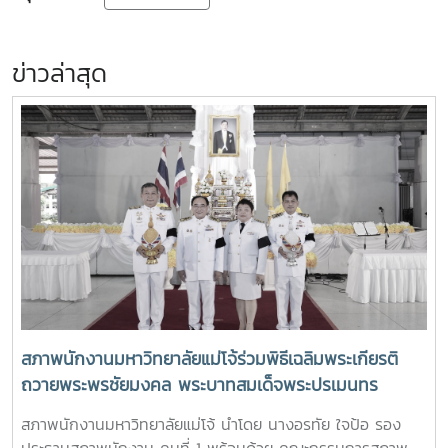
ข่าวล่าสุด
สภาพนักงานมหาวิทยาลัยแม่โจ้ร่วมพิธีเฉลิมพระเกียรติ
ถวายพระพรชัยมงคล พระบาทสมเด็จพระปรเมนทร
รามาธิบดีศรีสินทร มหาวชิราลงกรณ พระวชิรเกล้าเจ้าอยู่
สภาพนักงานมหาวิทยาลัยแม่โจ้ นำโดย นางอรทัย ใจป้อ รอง
หัว เนื่องในโอกาสมหามงคลเฉลิมพระชนมพรรษา 28