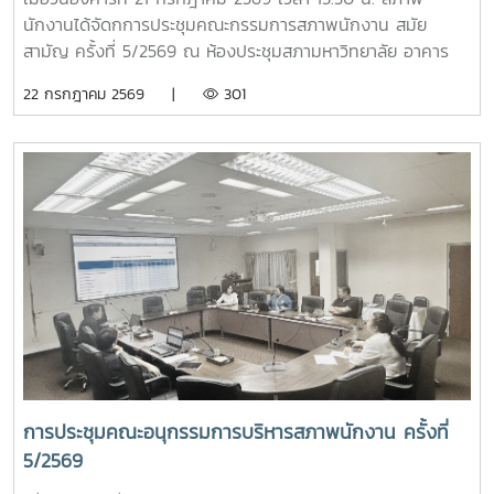
ปอมท. ซึ่งสะท้อนถึงการขยายเครือข่ายความร่วมมือด้านการ
นักงานได้จัดกการประชุมคณะกรรมการสภาพนักงาน สมัย
อุดมศึกษาของประเทศอย่างต่อเนื่องภายหลังการประชุม สมาชิก
สามัญ ครั้งที่ 5/2569 ณ ห้องประชุมสภามหาวิทยาลัย อาคาร
ยังได้ร่วมกิจกรรมแลกเปลี่ยนเรียนรู้ในหัวข้อ “การป้องกันไม่ให้
สำนักงานมหาวิทยาลัย ชั้น 5 โดยมีวาระในการประชุม ดังนี้-
22 กรกฎาคม 2569 |
301
ตกเป็นเหยื่อของอาชญากรรมไซเบอร์” และ “การวางแผน
โครงการขับเคลื่อนจริยธรรมของบุคลากรมหาวิทยาลัย ประจำปี
ทางการเงินหลังเกษียณสำหรับบุคลากรในสถาบันอุดมศึกษา”
2569 ณ มหาวิทยาลัยแม่โจ้-ชุมพร- ติดตามความก้าวหน้าของ
เพื่อเสริมสร้างความรู้และทักษะที่เป็นประโยชน์ต่อการปฏิบัติงาน
การปรับปรุงข้อบังคับ และระเบียบของมหาวิทยาลัย- ข้อเสนอแนะ
และการดำเนินชีวิตของบุคลากรในสถาบันอุดมศึกษา ภาพ/ข่าว
เรื่อง ปัญหารถไฟฟ้าไม่เพียงพอต่อการให้บริการ- ข้อเสนอแนะ
: ที่ประชุมประธานสภาอาจารย์มหาวิทยาลัยแห่งประเทศไทย -
เรื่อง ปัญหามิจฉาชีพหลอกโอนเงินจองหอพักนักศึกษา- ข้อมูล
ปอมท.
รายรับของกองทุนเงินชดเชยข้อมูลเงินเดือนของบุคลากร
มหาวิทยาลัย ผลกระทบที่กับพนักงานมหาวิทยาลัยกรณีควบรวม
หน่วยงาน- กรณีศึกษาเบี้ยประกันชีวิต >ระบบเลือกตั้งกรรมการ
สภาพนักงาน มหาวิทยาลัยแม่โจ้ แบบออนไลน์
การประชุมคณะอนุกรรมการบริหารสภาพนักงาน ครั้งที่
5/2569