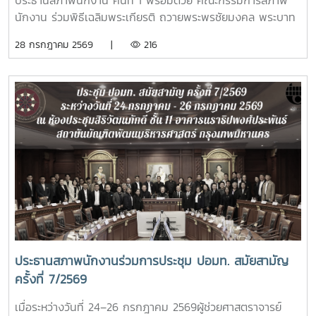
ประธานสภาพนักงาน คนที่ 1 พร้อมด้วย คณะกรรมการสภาพ
กรกฎาคม 2568
นักงาน ร่วมพิธีเฉลิมพระเกียรติ ถวายพระพรชัยมงคล พระบาท
สมเด็จพระปรเมนทรรามาธิบดีศรีสินทร มหาวชิราลงกรณ พระ
28 กรกฎาคม 2569 |
216
วชิรเกล้าเจ้าอยู่หัว เนื่องในโอกาสมหามงคลเฉลิมพระชนมพรรษา
28 กรกฎาคม 2569โอกาสนี้ รองศาสตราจารย์ ดร.วีระพล ทอง
มา อธิการบดีมหาวิทยาลัยแม่โจ้ เป็นประธานใน มีพิธีถวายสัตย์
ปฏิญาณเพื่อเป็นข้าราชการที่ดีและเป็นพลังของแผ่นดิน พิธีวาง
พานพุ่ม ถวายเครื่องราชสักการะ และพิธีจุดเทียนถวายพระพร
ชัยมงคลซึ่งแสดงถึงความจงรักภักดีต่อสถาบันพระมหากษัตริย์
โดยมีผู้บริหาร คณาจารย์ หัวหน้าส่วนงาน ข้าราชการ บุคลากร ผู้
แทนศิษย์เก่าแม่โจ้ และนักศึกษารวมถึงหน่วยงานปกครองส่วน
ท้องถิ่น ร่วมเข้าพิธี ณ อาคารแผ่พืชน์มหาวิทยาลัยแม่โจ้
ประธานสภาพนักงานร่วมการประชุม ปอมท. สมัยสามัญ
ครั้งที่ 7/2569
เมื่อระหว่างวันที่ 24–26 กรกฎาคม 2569ผู้ช่วยศาสตราจารย์