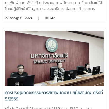
ดร.พิมพ์ชนก สังข์แก้ว ประธานสภาพนักงาน มหาวิทยาลัยแม่โจ้
โดยปฏิบัติหน้าที่ในฐานะ รองเลขาธิการ ปอมท. เข้าร่วมการ
ประชุมสมัยสามัญ ครั้งที่ 7/2569ณ สถาบันบัณฑิต
27 กรกฎาคม 2569 |
242
พัฒนบริหารศาสตร์ (NIDA) กรุงเทพมหานคร โดยมีผู้แทนจาก
มหาวิทยาลัยสมาชิกทั่วประเทศเข้าร่วมประชุม เพื่อร่วมกำหนด
ทิศทางการดำเนินงานของ ปอมท. และแลกเปลี่ยนความคิดเห็นใน
ประเด็นสำคัญด้านการอุดมศึกษา การประชุมครั้งนี้ได้ติดตาม
ความก้าวหน้าการเตรียมจัดประชุมวิชาการ ปอมท. ประจำปี 2569
การจัดทำวารสารวิชาการ ปอมท. (JCUFST) การยกร่างข้อบังคับ
สมาคม ปอมท. ตลอดจนโครงการเสวนา Dinner Talk ร่วมกับ
อาจารย์ดีเด่นแห่งชาติ เพื่อส่งเสริมการแลกเปลี่ยนองค์ความรู้และ
การพัฒนาวิชาชีพอาจารย์ในระดับประเทศนอกจากนี้ ที่ประชุมยัง
ได้พิจารณาความก้าวหน้าการคัดเลือกอาจารย์ดีเด่นแห่งชาติ
ประจำปี พ.ศ. 2569 พร้อมกำหนดแนวทางและกรอบการดำเนิน
งานในรอบสัมภาษณ์ รวมถึงพิจารณาแนวปฏิบัติในการคัดเลือก
เพื่อให้กระบวนการดำเนินงานมีความโปร่งใส เป็นธรรม และมี
การประชุมคณะกรรมการสภาพนักงาน สมัยสามัญ ครั้งที่
มาตรฐานยิ่งขึ้นอีกหนึ่งประเด็นสำคัญ คือ การกำหนดเจ้าภาพ
5/2569
การประชุม ปอมท. ตลอดปี 2569 และปี 2570 รวมทั้งการ
พิจารณารับ สถาบันพระบรมราชชนก เข้าเป็นสมาชิกใหม่ของ
เมื่อวันอังคารที่ 21 กรกฎาคม 2569 เวลา 13.30 น. สภาพ