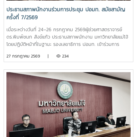
ประธานสภาพนักงานร่วมการประชุม ปอมท. สมัยสามัญ
ครั้งที่ 7/2569
เมื่อระหว่างวันที่ 24–26 กรกฎาคม 2569ผู้ช่วยศาสตราจารย์
ดร.พิมพ์ชนก สังข์แก้ว ประธานสภาพนักงาน มหาวิทยาลัยแม่โจ้
โดยปฏิบัติหน้าที่ในฐานะ รองเลขาธิการ ปอมท. เข้าร่วมการ
ประชุมสมัยสามัญ ครั้งที่ 7/2569ณ สถาบันบัณฑิต
27 กรกฎาคม 2569 |
234
พัฒนบริหารศาสตร์ (NIDA) กรุงเทพมหานคร โดยมีผู้แทนจาก
มหาวิทยาลัยสมาชิกทั่วประเทศเข้าร่วมประชุม เพื่อร่วมกำหนด
ทิศทางการดำเนินงานของ ปอมท. และแลกเปลี่ยนความคิดเห็นใน
ประเด็นสำคัญด้านการอุดมศึกษา การประชุมครั้งนี้ได้ติดตาม
ความก้าวหน้าการเตรียมจัดประชุมวิชาการ ปอมท. ประจำปี 2569
การจัดทำวารสารวิชาการ ปอมท. (JCUFST) การยกร่างข้อบังคับ
สมาคม ปอมท. ตลอดจนโครงการเสวนา Dinner Talk ร่วมกับ
อาจารย์ดีเด่นแห่งชาติ เพื่อส่งเสริมการแลกเปลี่ยนองค์ความรู้และ
การพัฒนาวิชาชีพอาจารย์ในระดับประเทศนอกจากนี้ ที่ประชุมยัง
ได้พิจารณาความก้าวหน้าการคัดเลือกอาจารย์ดีเด่นแห่งชาติ
ประจำปี พ.ศ. 2569 พร้อมกำหนดแนวทางและกรอบการดำเนิน