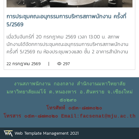
การประชุมคณะอนุกรรมการบริหารสภาพนักงาน ครั้งที่
5/2569
เมื่อวันจันทร์ที่ 20 กรกฎาคม 2569 เวลา 13.00 น. สภาพ
นักงานได้จัดกการประชุมคณะอนุกรรมการบริหารสภาพนักงาน
ครั้งที่ 5/2569 ณ ห้องประชุมพวงแสด ชั้น 2 อาคารสำนักงาน
มหาวิทยาลัย โดยมีวาระในการประชุม ดังนี้ โครงการขับเคลื่อน
22 กรกฎาคม 2569 |
297
จริยธรรมของบุคลากรมหาวิทยาลัย ประจำปี 2569 ณ
มหาวิทยาลัยแม่โจ้-ชุมพร ติดตามความก้าวหน้าของการปรับปรุง
ข้อบังคับ และระเบียบของมหาวิทยาลัย ข้อเสนอแนะ เรื่อง ปัญหา
งานสภาพนักงาน กองกลาง สำนักงานมหาวิทยาลัย
รถไฟฟ้าไม่เพียงพอต่อการให้บริการ ข้อเสนอแนะ เรื่อง ปัญหา
มหาวิทยาลัยแม่โจ้ ต.หนองหาร อ.สันทราย จ.เชียงใหม่
มิจฉาชีพหลอกโอนเงินจองหอพักนักศึกษา - ข้อมูลรายรับ
๕๐๒๙๐
ของกองทุนเงินชดเชย การปรับฐานเงินเดือนของบุคลากร
โทรศัพท์ ๐๕๓-๘๗๓๐๒๐
มหาวิทยาลัย กรณีศึกษาเบี้ยประกันชีวิต
โทรสาร ๐๕๓-๘๗๓๐๒๐
Email:facsenat@mju.ac.th
Web Template Management 2021