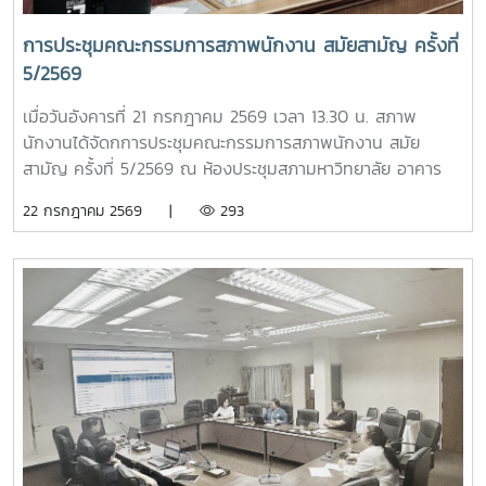
งานในรอบสัมภาษณ์ รวมถึงพิจารณาแนวปฏิบัติในการคัดเลือก
เพื่อให้กระบวนการดำเนินงานมีความโปร่งใส เป็นธรรม และมี
การประชุมคณะกรรมการสภาพนักงาน สมัยสามัญ ครั้งที่
มาตรฐานยิ่งขึ้นอีกหนึ่งประเด็นสำคัญ คือ การกำหนดเจ้าภาพ
5/2569
การประชุม ปอมท. ตลอดปี 2569 และปี 2570 รวมทั้งการ
พิจารณารับ สถาบันพระบรมราชชนก เข้าเป็นสมาชิกใหม่ของ
เมื่อวันอังคารที่ 21 กรกฎาคม 2569 เวลา 13.30 น. สภาพ
ปอมท. ซึ่งสะท้อนถึงการขยายเครือข่ายความร่วมมือด้านการ
นักงานได้จัดกการประชุมคณะกรรมการสภาพนักงาน สมัย
อุดมศึกษาของประเทศอย่างต่อเนื่องภายหลังการประชุม สมาชิก
สามัญ ครั้งที่ 5/2569 ณ ห้องประชุมสภามหาวิทยาลัย อาคาร
ยังได้ร่วมกิจกรรมแลกเปลี่ยนเรียนรู้ในหัวข้อ “การป้องกันไม่ให้
สำนักงานมหาวิทยาลัย ชั้น 5 โดยมีวาระในการประชุม ดังนี้-
22 กรกฎาคม 2569 |
293
ตกเป็นเหยื่อของอาชญากรรมไซเบอร์” และ “การวางแผน
โครงการขับเคลื่อนจริยธรรมของบุคลากรมหาวิทยาลัย ประจำปี
ทางการเงินหลังเกษียณสำหรับบุคลากรในสถาบันอุดมศึกษา”
2569 ณ มหาวิทยาลัยแม่โจ้-ชุมพร- ติดตามความก้าวหน้าของ
เพื่อเสริมสร้างความรู้และทักษะที่เป็นประโยชน์ต่อการปฏิบัติงาน
การปรับปรุงข้อบังคับ และระเบียบของมหาวิทยาลัย- ข้อเสนอแนะ
และการดำเนินชีวิตของบุคลากรในสถาบันอุดมศึกษา ภาพ/ข่าว
เรื่อง ปัญหารถไฟฟ้าไม่เพียงพอต่อการให้บริการ- ข้อเสนอแนะ
: ที่ประชุมประธานสภาอาจารย์มหาวิทยาลัยแห่งประเทศไทย -
เรื่อง ปัญหามิจฉาชีพหลอกโอนเงินจองหอพักนักศึกษา- ข้อมูล
ปอมท.
รายรับของกองทุนเงินชดเชยข้อมูลเงินเดือนของบุคลากร
มหาวิทยาลัย ผลกระทบที่กับพนักงานมหาวิทยาลัยกรณีควบรวม
หน่วยงาน- กรณีศึกษาเบี้ยประกันชีวิต >ระบบเลือกตั้งกรรมการ
สภาพนักงาน มหาวิทยาลัยแม่โจ้ แบบออนไลน์