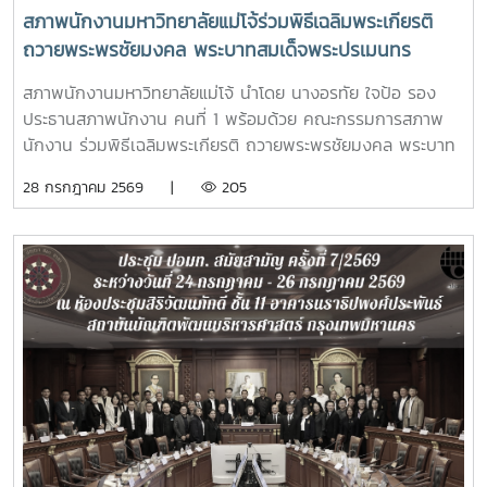
สภาพนักงานมหาวิทยาลัยแม่โจ้ร่วมพิธีเฉลิมพระเกียรติ
ถวายพระพรชัยมงคล พระบาทสมเด็จพระปรเมนทร
รามาธิบดีศรีสินทร มหาวชิราลงกรณ พระวชิรเกล้าเจ้าอยู่
สภาพนักงานมหาวิทยาลัยแม่โจ้ นำโดย นางอรทัย ใจป้อ รอง
หัว เนื่องในโอกาสมหามงคลเฉลิมพระชนมพรรษา 28
ประธานสภาพนักงาน คนที่ 1 พร้อมด้วย คณะกรรมการสภาพ
กรกฎาคม 2568
นักงาน ร่วมพิธีเฉลิมพระเกียรติ ถวายพระพรชัยมงคล พระบาท
สมเด็จพระปรเมนทรรามาธิบดีศรีสินทร มหาวชิราลงกรณ พระ
28 กรกฎาคม 2569 |
205
วชิรเกล้าเจ้าอยู่หัว เนื่องในโอกาสมหามงคลเฉลิมพระชนมพรรษา
28 กรกฎาคม 2569โอกาสนี้ รองศาสตราจารย์ ดร.วีระพล ทอง
มา อธิการบดีมหาวิทยาลัยแม่โจ้ เป็นประธานใน มีพิธีถวายสัตย์
ปฏิญาณเพื่อเป็นข้าราชการที่ดีและเป็นพลังของแผ่นดิน พิธีวาง
พานพุ่ม ถวายเครื่องราชสักการะ และพิธีจุดเทียนถวายพระพร
ชัยมงคลซึ่งแสดงถึงความจงรักภักดีต่อสถาบันพระมหากษัตริย์
โดยมีผู้บริหาร คณาจารย์ หัวหน้าส่วนงาน ข้าราชการ บุคลากร ผู้
แทนศิษย์เก่าแม่โจ้ และนักศึกษารวมถึงหน่วยงานปกครองส่วน
ท้องถิ่น ร่วมเข้าพิธี ณ อาคารแผ่พืชน์มหาวิทยาลัยแม่โจ้