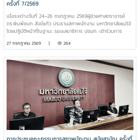
ครั้งที่ 7/2569
เมื่อระหว่างวันที่ 24–26 กรกฎาคม 2569ผู้ช่วยศาสตราจารย์
ดร.พิมพ์ชนก สังข์แก้ว ประธานสภาพนักงาน มหาวิทยาลัยแม่โจ้
โดยปฏิบัติหน้าที่ในฐานะ รองเลขาธิการ ปอมท. เข้าร่วมการ
ประชุมสมัยสามัญ ครั้งที่ 7/2569ณ สถาบันบัณฑิต
27 กรกฎาคม 2569 |
264
พัฒนบริหารศาสตร์ (NIDA) กรุงเทพมหานคร โดยมีผู้แทนจาก
มหาวิทยาลัยสมาชิกทั่วประเทศเข้าร่วมประชุม เพื่อร่วมกำหนด
ทิศทางการดำเนินงานของ ปอมท. และแลกเปลี่ยนความคิดเห็นใน
ประเด็นสำคัญด้านการอุดมศึกษา การประชุมครั้งนี้ได้ติดตาม
ความก้าวหน้าการเตรียมจัดประชุมวิชาการ ปอมท. ประจำปี 2569
การจัดทำวารสารวิชาการ ปอมท. (JCUFST) การยกร่างข้อบังคับ
สมาคม ปอมท. ตลอดจนโครงการเสวนา Dinner Talk ร่วมกับ
อาจารย์ดีเด่นแห่งชาติ เพื่อส่งเสริมการแลกเปลี่ยนองค์ความรู้และ
การพัฒนาวิชาชีพอาจารย์ในระดับประเทศนอกจากนี้ ที่ประชุมยัง
ได้พิจารณาความก้าวหน้าการคัดเลือกอาจารย์ดีเด่นแห่งชาติ
ประจำปี พ.ศ. 2569 พร้อมกำหนดแนวทางและกรอบการดำเนิน
งานในรอบสัมภาษณ์ รวมถึงพิจารณาแนวปฏิบัติในการคัดเลือก
เพื่อให้กระบวนการดำเนินงานมีความโปร่งใส เป็นธรรม และมี
การประชุมคณะกรรมการสภาพนักงาน สมัยสามัญ ครั้งที่