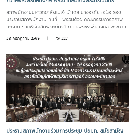
ถวายพระพรชัยมงคล พระบาทสมเด็จพระปรเมนทร
รามาธิบดีศรีสินทร มหาวชิราลงกรณ พระวชิรเกล้าเจ้าอยู่
สภาพนักงานมหาวิทยาลัยแม่โจ้ นำโดย นางอรทัย ใจป้อ รอง
หัว เนื่องในโอกาสมหามงคลเฉลิมพระชนมพรรษา 28
ประธานสภาพนักงาน คนที่ 1 พร้อมด้วย คณะกรรมการสภาพ
กรกฎาคม 2568
นักงาน ร่วมพิธีเฉลิมพระเกียรติ ถวายพระพรชัยมงคล พระบาท
สมเด็จพระปรเมนทรรามาธิบดีศรีสินทร มหาวชิราลงกรณ พระ
28 กรกฎาคม 2569 |
227
วชิรเกล้าเจ้าอยู่หัว เนื่องในโอกาสมหามงคลเฉลิมพระชนมพรรษา
28 กรกฎาคม 2569โอกาสนี้ รองศาสตราจารย์ ดร.วีระพล ทอง
มา อธิการบดีมหาวิทยาลัยแม่โจ้ เป็นประธานใน มีพิธีถวายสัตย์
ปฏิญาณเพื่อเป็นข้าราชการที่ดีและเป็นพลังของแผ่นดิน พิธีวาง
พานพุ่ม ถวายเครื่องราชสักการะ และพิธีจุดเทียนถวายพระพร
ชัยมงคลซึ่งแสดงถึงความจงรักภักดีต่อสถาบันพระมหากษัตริย์
โดยมีผู้บริหาร คณาจารย์ หัวหน้าส่วนงาน ข้าราชการ บุคลากร ผู้
แทนศิษย์เก่าแม่โจ้ และนักศึกษารวมถึงหน่วยงานปกครองส่วน
ท้องถิ่น ร่วมเข้าพิธี ณ อาคารแผ่พืชน์มหาวิทยาลัยแม่โจ้
ประธานสภาพนักงานร่วมการประชุม ปอมท. สมัยสามัญ