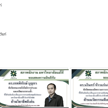
ก่
้แก่