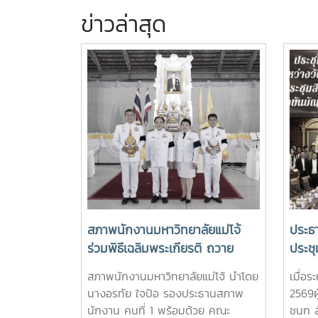
ข่าวล่าสุด
สภาพนักงานมหาวิทยาลัยแม่โจ้
ประธ
ร่วมพิธีเฉลิมพระเกียรติ ถวาย
ประชุ
พระพรชัยมงคล พระบาทสมเด็จ
7/25
สภาพนักงานมหาวิทยาลัยแม่โจ้ นำโดย
เมื่อ
พระปรเมนทรรามาธิบดีศรีสินทร
นางอรทัย ใจป้อ รองประธานสภาพ
2569ผ
มหาวชิราลงกรณ พระวชิรเกล้าเจ้า
นักงาน คนที่ 1 พร้อมด้วย คณะ
ชนก ส