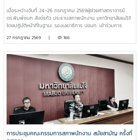
เมื่อระหว่างวันที่ 24–26 กรกฎาคม 2569ผู้ช่วยศาสตราจารย์
ดร.พิมพ์ชนก สังข์แก้ว ประธานสภาพนักงาน มหาวิทยาลัยแม่โจ้
โดยปฏิบัติหน้าที่ในฐานะ รองเลขาธิการ ปอมท. เข้าร่วมการ
ประชุมสมัยสามัญ ครั้งที่ 7/2569ณ สถาบันบัณฑิต
27 กรกฎาคม 2569 |
166
พัฒนบริหารศาสตร์ (NIDA) กรุงเทพมหานคร โดยมีผู้แทนจาก
มหาวิทยาลัยสมาชิกทั่วประเทศเข้าร่วมประชุม เพื่อร่วมกำหนด
ทิศทางการดำเนินงานของ ปอมท. และแลกเปลี่ยนความคิดเห็นใน
ประเด็นสำคัญด้านการอุดมศึกษา การประชุมครั้งนี้ได้ติดตาม
ความก้าวหน้าการเตรียมจัดประชุมวิชาการ ปอมท. ประจำปี 2569
การจัดทำวารสารวิชาการ ปอมท. (JCUFST) การยกร่างข้อบังคับ
สมาคม ปอมท. ตลอดจนโครงการเสวนา Dinner Talk ร่วมกับ
อาจารย์ดีเด่นแห่งชาติ เพื่อส่งเสริมการแลกเปลี่ยนองค์ความรู้และ
การพัฒนาวิชาชีพอาจารย์ในระดับประเทศนอกจากนี้ ที่ประชุมยัง
ได้พิจารณาความก้าวหน้าการคัดเลือกอาจารย์ดีเด่นแห่งชาติ
ประจำปี พ.ศ. 2569 พร้อมกำหนดแนวทางและกรอบการดำเนิน
งานในรอบสัมภาษณ์ รวมถึงพิจารณาแนวปฏิบัติในการคัดเลือก
เพื่อให้กระบวนการดำเนินงานมีความโปร่งใส เป็นธรรม และมี
การประชุมคณะกรรมการสภาพนักงาน สมัยสามัญ ครั้งที่
มาตรฐานยิ่งขึ้นอีกหนึ่งประเด็นสำคัญ คือ การกำหนดเจ้าภาพ