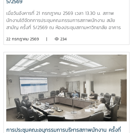
5/2569
การประชุม ปอมท. ตลอดปี 2569 และปี 2570 รวมทั้งการ
พิจารณารับ สถาบันพระบรมราชชนก เข้าเป็นสมาชิกใหม่ของ
เมื่อวันอังคารที่ 21 กรกฎาคม 2569 เวลา 13.30 น. สภาพ
ปอมท. ซึ่งสะท้อนถึงการขยายเครือข่ายความร่วมมือด้านการ
นักงานได้จัดกการประชุมคณะกรรมการสภาพนักงาน สมัย
อุดมศึกษาของประเทศอย่างต่อเนื่องภายหลังการประชุม สมาชิก
สามัญ ครั้งที่ 5/2569 ณ ห้องประชุมสภามหาวิทยาลัย อาคาร
ยังได้ร่วมกิจกรรมแลกเปลี่ยนเรียนรู้ในหัวข้อ “การป้องกันไม่ให้
สำนักงานมหาวิทยาลัย ชั้น 5 โดยมีวาระในการประชุม ดังนี้-
22 กรกฎาคม 2569 |
234
ตกเป็นเหยื่อของอาชญากรรมไซเบอร์” และ “การวางแผน
โครงการขับเคลื่อนจริยธรรมของบุคลากรมหาวิทยาลัย ประจำปี
ทางการเงินหลังเกษียณสำหรับบุคลากรในสถาบันอุดมศึกษา”
2569 ณ มหาวิทยาลัยแม่โจ้-ชุมพร- ติดตามความก้าวหน้าของ
เพื่อเสริมสร้างความรู้และทักษะที่เป็นประโยชน์ต่อการปฏิบัติงาน
การปรับปรุงข้อบังคับ และระเบียบของมหาวิทยาลัย- ข้อเสนอแนะ
และการดำเนินชีวิตของบุคลากรในสถาบันอุดมศึกษา ภาพ/ข่าว
เรื่อง ปัญหารถไฟฟ้าไม่เพียงพอต่อการให้บริการ- ข้อเสนอแนะ
: ที่ประชุมประธานสภาอาจารย์มหาวิทยาลัยแห่งประเทศไทย -
เรื่อง ปัญหามิจฉาชีพหลอกโอนเงินจองหอพักนักศึกษา- ข้อมูล
ปอมท.
รายรับของกองทุนเงินชดเชยข้อมูลเงินเดือนของบุคลากร
มหาวิทยาลัย ผลกระทบที่กับพนักงานมหาวิทยาลัยกรณีควบรวม
หน่วยงาน- กรณีศึกษาเบี้ยประกันชีวิต >ระบบเลือกตั้งกรรมการ
สภาพนักงาน มหาวิทยาลัยแม่โจ้ แบบออนไลน์
การประชุมคณะอนุกรรมการบริหารสภาพนักงาน ครั้งที่