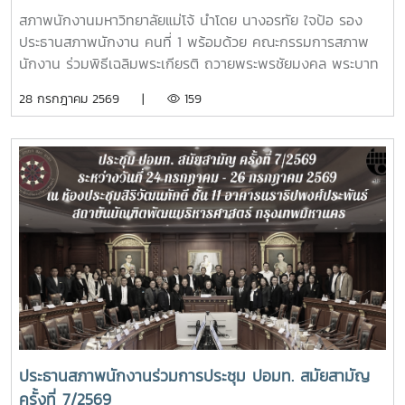
รามาธิบดีศรีสินทร มหาวชิราลงกรณ พระวชิรเกล้าเจ้าอยู่
สภาพนักงานมหาวิทยาลัยแม่โจ้ นำโดย นางอรทัย ใจป้อ รอง
หัว เนื่องในโอกาสมหามงคลเฉลิมพระชนมพรรษา 28
ประธานสภาพนักงาน คนที่ 1 พร้อมด้วย คณะกรรมการสภาพ
กรกฎาคม 2568
นักงาน ร่วมพิธีเฉลิมพระเกียรติ ถวายพระพรชัยมงคล พระบาท
สมเด็จพระปรเมนทรรามาธิบดีศรีสินทร มหาวชิราลงกรณ พระ
28 กรกฎาคม 2569 |
159
วชิรเกล้าเจ้าอยู่หัว เนื่องในโอกาสมหามงคลเฉลิมพระชนมพรรษา
28 กรกฎาคม 2569โอกาสนี้ รองศาสตราจารย์ ดร.วีระพล ทอง
มา อธิการบดีมหาวิทยาลัยแม่โจ้ เป็นประธานใน มีพิธีถวายสัตย์
ปฏิญาณเพื่อเป็นข้าราชการที่ดีและเป็นพลังของแผ่นดิน พิธีวาง
พานพุ่ม ถวายเครื่องราชสักการะ และพิธีจุดเทียนถวายพระพร
ชัยมงคลซึ่งแสดงถึงความจงรักภักดีต่อสถาบันพระมหากษัตริย์
โดยมีผู้บริหาร คณาจารย์ หัวหน้าส่วนงาน ข้าราชการ บุคลากร ผู้
แทนศิษย์เก่าแม่โจ้ และนักศึกษารวมถึงหน่วยงานปกครองส่วน
ท้องถิ่น ร่วมเข้าพิธี ณ อาคารแผ่พืชน์มหาวิทยาลัยแม่โจ้
ประธานสภาพนักงานร่วมการประชุม ปอมท. สมัยสามัญ
ครั้งที่ 7/2569