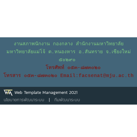
งานสภาพนักงาน กองกลาง สำนักงานมหาวิทยาลัย
มหาวิทยาลัยแม่โจ้ ต.หนองหาร อ.สันทราย จ.เชียงใหม่
๕๐๒๙๐
โทรศัพท์ ๐๕๓-๘๗๓๐๒๐
โทรสาร ๐๕๓-๘๗๓๐๒๐
Email:facsenat@mju.ac.th
Web Template Management 2021
นโยบายการพัฒนาระบบ
|
ทีมพัฒนาระบบ