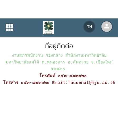
ที่อยู่ติดต่อ
TH
หน้าแรก
เกี่ยวกับหน่วยงาน
ที่อยู่ติดต่อ
ที่อยู่ติดต่อ
งานสภาพนักงาน กองกลาง สำนักงานมหาวิทยาลัย
มหาวิทยาลัยแม่โจ้ ต.หนองหาร อ.สันทราย จ.เชียงใหม่
๕๐๒๙๐
โทรศัพท์ ๐๕๓-๘๗๓๐๒๐
โทรสาร ๐๕๓-๘๗๓๐๒๐
Email:facsenat@mju.ac.th