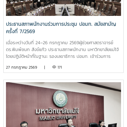
ประธานสภาพนักงานร่วมการประชุม ปอมท. สมัยสามัญ
ครั้งที่ 7/2569
เมื่อระหว่างวันที่ 24–26 กรกฎาคม 2569ผู้ช่วยศาสตราจารย์
ดร.พิมพ์ชนก สังข์แก้ว ประธานสภาพนักงาน มหาวิทยาลัยแม่โจ้
โดยปฏิบัติหน้าที่ในฐานะ รองเลขาธิการ ปอมท. เข้าร่วมการ
ประชุมสมัยสามัญ ครั้งที่ 7/2569ณ สถาบันบัณฑิต
27 กรกฎาคม 2569 |
171
พัฒนบริหารศาสตร์ (NIDA) กรุงเทพมหานคร โดยมีผู้แทนจาก
มหาวิทยาลัยสมาชิกทั่วประเทศเข้าร่วมประชุม เพื่อร่วมกำหนด
ทิศทางการดำเนินงานของ ปอมท. และแลกเปลี่ยนความคิดเห็นใน
ประเด็นสำคัญด้านการอุดมศึกษา การประชุมครั้งนี้ได้ติดตาม
ความก้าวหน้าการเตรียมจัดประชุมวิชาการ ปอมท. ประจำปี 2569
การจัดทำวารสารวิชาการ ปอมท. (JCUFST) การยกร่างข้อบังคับ
สมาคม ปอมท. ตลอดจนโครงการเสวนา Dinner Talk ร่วมกับ
อาจารย์ดีเด่นแห่งชาติ เพื่อส่งเสริมการแลกเปลี่ยนองค์ความรู้และ
การพัฒนาวิชาชีพอาจารย์ในระดับประเทศนอกจากนี้ ที่ประชุมยัง