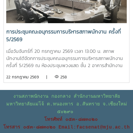
สภาพนักงาน มหาวิทยาลัยแม่โจ้ แบบออนไลน์
การประชุมคณะอนุกรรมการบริหารสภาพนักงาน ครั้งที่
5/2569
เมื่อวันจันทร์ที่ 20 กรกฎาคม 2569 เวลา 13.00 น. สภาพ
นักงานได้จัดกการประชุมคณะอนุกรรมการบริหารสภาพนักงาน
ครั้งที่ 5/2569 ณ ห้องประชุมพวงแสด ชั้น 2 อาคารสำนักงาน
มหาวิทยาลัย โดยมีวาระในการประชุม ดังนี้ โครงการขับเคลื่อน
22 กรกฎาคม 2569 |
258
จริยธรรมของบุคลากรมหาวิทยาลัย ประจำปี 2569 ณ
มหาวิทยาลัยแม่โจ้-ชุมพร ติดตามความก้าวหน้าของการปรับปรุง
ข้อบังคับ และระเบียบของมหาวิทยาลัย ข้อเสนอแนะ เรื่อง ปัญหา
งานสภาพนักงาน กองกลาง สำนักงานมหาวิทยาลัย
รถไฟฟ้าไม่เพียงพอต่อการให้บริการ ข้อเสนอแนะ เรื่อง ปัญหา
มหาวิทยาลัยแม่โจ้ ต.หนองหาร อ.สันทราย จ.เชียงใหม่
มิจฉาชีพหลอกโอนเงินจองหอพักนักศึกษา - ข้อมูลรายรับ
๕๐๒๙๐
ของกองทุนเงินชดเชย การปรับฐานเงินเดือนของบุคลากร
โทรศัพท์ ๐๕๓-๘๗๓๐๒๐
มหาวิทยาลัย กรณีศึกษาเบี้ยประกันชีวิต
โทรสาร ๐๕๓-๘๗๓๐๒๐
Email:facsenat@mju.ac.th