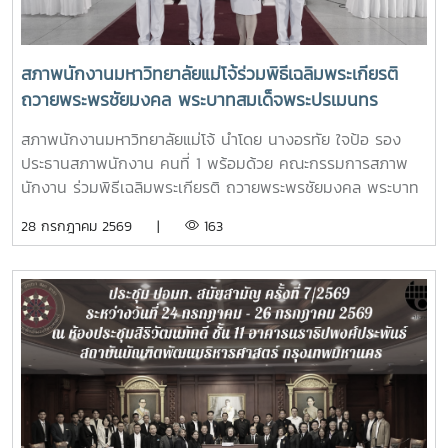
สภาพนักงานมหาวิทยาลัยแม่โจ้ร่วมพิธีเฉลิมพระเกียรติ
ถวายพระพรชัยมงคล พระบาทสมเด็จพระปรเมนทร
รามาธิบดีศรีสินทร มหาวชิราลงกรณ พระวชิรเกล้าเจ้าอยู่
สภาพนักงานมหาวิทยาลัยแม่โจ้ นำโดย นางอรทัย ใจป้อ รอง
หัว เนื่องในโอกาสมหามงคลเฉลิมพระชนมพรรษา 28
ประธานสภาพนักงาน คนที่ 1 พร้อมด้วย คณะกรรมการสภาพ
กรกฎาคม 2568
นักงาน ร่วมพิธีเฉลิมพระเกียรติ ถวายพระพรชัยมงคล พระบาท
สมเด็จพระปรเมนทรรามาธิบดีศรีสินทร มหาวชิราลงกรณ พระ
28 กรกฎาคม 2569 |
163
วชิรเกล้าเจ้าอยู่หัว เนื่องในโอกาสมหามงคลเฉลิมพระชนมพรรษา
28 กรกฎาคม 2569โอกาสนี้ รองศาสตราจารย์ ดร.วีระพล ทอง
มา อธิการบดีมหาวิทยาลัยแม่โจ้ เป็นประธานใน มีพิธีถวายสัตย์
ปฏิญาณเพื่อเป็นข้าราชการที่ดีและเป็นพลังของแผ่นดิน พิธีวาง
พานพุ่ม ถวายเครื่องราชสักการะ และพิธีจุดเทียนถวายพระพร
ชัยมงคลซึ่งแสดงถึงความจงรักภักดีต่อสถาบันพระมหากษัตริย์
โดยมีผู้บริหาร คณาจารย์ หัวหน้าส่วนงาน ข้าราชการ บุคลากร ผู้
แทนศิษย์เก่าแม่โจ้ และนักศึกษารวมถึงหน่วยงานปกครองส่วน
ท้องถิ่น ร่วมเข้าพิธี ณ อาคารแผ่พืชน์มหาวิทยาลัยแม่โจ้