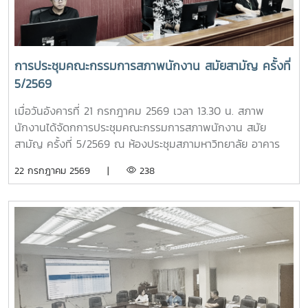
ได้พิจารณาความก้าวหน้าการคัดเลือกอาจารย์ดีเด่นแห่งชาติ
ประจำปี พ.ศ. 2569 พร้อมกำหนดแนวทางและกรอบการดำเนิน
งานในรอบสัมภาษณ์ รวมถึงพิจารณาแนวปฏิบัติในการคัดเลือก
เพื่อให้กระบวนการดำเนินงานมีความโปร่งใส เป็นธรรม และมี
การประชุมคณะกรรมการสภาพนักงาน สมัยสามัญ ครั้งที่
มาตรฐานยิ่งขึ้นอีกหนึ่งประเด็นสำคัญ คือ การกำหนดเจ้าภาพ
5/2569
การประชุม ปอมท. ตลอดปี 2569 และปี 2570 รวมทั้งการ
พิจารณารับ สถาบันพระบรมราชชนก เข้าเป็นสมาชิกใหม่ของ
เมื่อวันอังคารที่ 21 กรกฎาคม 2569 เวลา 13.30 น. สภาพ
ปอมท. ซึ่งสะท้อนถึงการขยายเครือข่ายความร่วมมือด้านการ
นักงานได้จัดกการประชุมคณะกรรมการสภาพนักงาน สมัย
อุดมศึกษาของประเทศอย่างต่อเนื่องภายหลังการประชุม สมาชิก
สามัญ ครั้งที่ 5/2569 ณ ห้องประชุมสภามหาวิทยาลัย อาคาร
ยังได้ร่วมกิจกรรมแลกเปลี่ยนเรียนรู้ในหัวข้อ “การป้องกันไม่ให้
สำนักงานมหาวิทยาลัย ชั้น 5 โดยมีวาระในการประชุม ดังนี้-
22 กรกฎาคม 2569 |
238
ตกเป็นเหยื่อของอาชญากรรมไซเบอร์” และ “การวางแผน
โครงการขับเคลื่อนจริยธรรมของบุคลากรมหาวิทยาลัย ประจำปี
ทางการเงินหลังเกษียณสำหรับบุคลากรในสถาบันอุดมศึกษา”
2569 ณ มหาวิทยาลัยแม่โจ้-ชุมพร- ติดตามความก้าวหน้าของ
เพื่อเสริมสร้างความรู้และทักษะที่เป็นประโยชน์ต่อการปฏิบัติงาน
การปรับปรุงข้อบังคับ และระเบียบของมหาวิทยาลัย- ข้อเสนอแนะ
และการดำเนินชีวิตของบุคลากรในสถาบันอุดมศึกษา ภาพ/ข่าว
เรื่อง ปัญหารถไฟฟ้าไม่เพียงพอต่อการให้บริการ- ข้อเสนอแนะ
: ที่ประชุมประธานสภาอาจารย์มหาวิทยาลัยแห่งประเทศไทย -
เรื่อง ปัญหามิจฉาชีพหลอกโอนเงินจองหอพักนักศึกษา- ข้อมูล
ปอมท.
รายรับของกองทุนเงินชดเชยข้อมูลเงินเดือนของบุคลากร
มหาวิทยาลัย ผลกระทบที่กับพนักงานมหาวิทยาลัยกรณีควบรวม
หน่วยงาน- กรณีศึกษาเบี้ยประกันชีวิต >ระบบเลือกตั้งกรรมการ