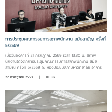
สมาคม ปอมท. ตลอดจนโครงการเสวนา Dinner Talk ร่วมกับ
อาจารย์ดีเด่นแห่งชาติ เพื่อส่งเสริมการแลกเปลี่ยนองค์ความรู้และ
การพัฒนาวิชาชีพอาจารย์ในระดับประเทศนอกจากนี้ ที่ประชุมยัง
ได้พิจารณาความก้าวหน้าการคัดเลือกอาจารย์ดีเด่นแห่งชาติ
ประจำปี พ.ศ. 2569 พร้อมกำหนดแนวทางและกรอบการดำเนิน
งานในรอบสัมภาษณ์ รวมถึงพิจารณาแนวปฏิบัติในการคัดเลือก
เพื่อให้กระบวนการดำเนินงานมีความโปร่งใส เป็นธรรม และมี
การประชุมคณะกรรมการสภาพนักงาน สมัยสามัญ ครั้งที่
มาตรฐานยิ่งขึ้นอีกหนึ่งประเด็นสำคัญ คือ การกำหนดเจ้าภาพ
5/2569
การประชุม ปอมท. ตลอดปี 2569 และปี 2570 รวมทั้งการ
พิจารณารับ สถาบันพระบรมราชชนก เข้าเป็นสมาชิกใหม่ของ
เมื่อวันอังคารที่ 21 กรกฎาคม 2569 เวลา 13.30 น. สภาพ
ปอมท. ซึ่งสะท้อนถึงการขยายเครือข่ายความร่วมมือด้านการ
นักงานได้จัดกการประชุมคณะกรรมการสภาพนักงาน สมัย
อุดมศึกษาของประเทศอย่างต่อเนื่องภายหลังการประชุม สมาชิก
สามัญ ครั้งที่ 5/2569 ณ ห้องประชุมสภามหาวิทยาลัย อาคาร
ยังได้ร่วมกิจกรรมแลกเปลี่ยนเรียนรู้ในหัวข้อ “การป้องกันไม่ให้
สำนักงานมหาวิทยาลัย ชั้น 5 โดยมีวาระในการประชุม ดังนี้-
22 กรกฎาคม 2569 |
317
ตกเป็นเหยื่อของอาชญากรรมไซเบอร์” และ “การวางแผน
โครงการขับเคลื่อนจริยธรรมของบุคลากรมหาวิทยาลัย ประจำปี
ทางการเงินหลังเกษียณสำหรับบุคลากรในสถาบันอุดมศึกษา”
2569 ณ มหาวิทยาลัยแม่โจ้-ชุมพร- ติดตามความก้าวหน้าของ
เพื่อเสริมสร้างความรู้และทักษะที่เป็นประโยชน์ต่อการปฏิบัติงาน
การปรับปรุงข้อบังคับ และระเบียบของมหาวิทยาลัย- ข้อเสนอแนะ
และการดำเนินชีวิตของบุคลากรในสถาบันอุดมศึกษา ภาพ/ข่าว
เรื่อง ปัญหารถไฟฟ้าไม่เพียงพอต่อการให้บริการ- ข้อเสนอแนะ
: ที่ประชุมประธานสภาอาจารย์มหาวิทยาลัยแห่งประเทศไทย -
เรื่อง ปัญหามิจฉาชีพหลอกโอนเงินจองหอพักนักศึกษา- ข้อมูล
ปอมท.
รายรับของกองทุนเงินชดเชยข้อมูลเงินเดือนของบุคลากร