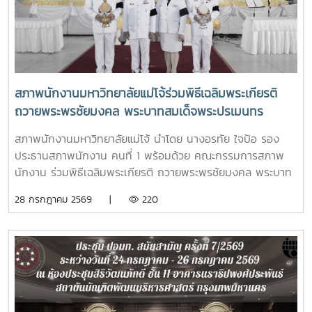
สภาพนักงานมหาวิทยาลัยแม่โจ้ร่วมพิธีเฉลิมพระเกียรติ
ถวายพระพรชัยมงคล พระบาทสมเด็จพระปรเมนทร
รามาธิบดีศรีสินทร มหาวชิราลงกรณ พระวชิรเกล้าเจ้าอยู่
สภาพนักงานมหาวิทยาลัยแม่โจ้ นำโดย นางอรทัย ใจป้อ รอง
หัว เนื่องในโอกาสมหามงคลเฉลิมพระชนมพรรษา 28
ประธานสภาพนักงาน คนที่ 1 พร้อมด้วย คณะกรรมการสภาพ
กรกฎาคม 2568
นักงาน ร่วมพิธีเฉลิมพระเกียรติ ถวายพระพรชัยมงคล พระบาท
สมเด็จพระปรเมนทรรามาธิบดีศรีสินทร มหาวชิราลงกรณ พระ
28 กรกฎาคม 2569 |
220
วชิรเกล้าเจ้าอยู่หัว เนื่องในโอกาสมหามงคลเฉลิมพระชนมพรรษา
28 กรกฎาคม 2569โอกาสนี้ รองศาสตราจารย์ ดร.วีระพล ทอง
มา อธิการบดีมหาวิทยาลัยแม่โจ้ เป็นประธานใน มีพิธีถวายสัตย์
ปฏิญาณเพื่อเป็นข้าราชการที่ดีและเป็นพลังของแผ่นดิน พิธีวาง
พานพุ่ม ถวายเครื่องราชสักการะ และพิธีจุดเทียนถวายพระพร
ชัยมงคลซึ่งแสดงถึงความจงรักภักดีต่อสถาบันพระมหากษัตริย์
โดยมีผู้บริหาร คณาจารย์ หัวหน้าส่วนงาน ข้าราชการ บุคลากร ผู้