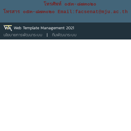
ของกองทุนเงินชดเชย การปรับฐานเงินเดือนของบุคลากร
โทรศัพท์ ๐๕๓-๘๗๓๐๒๐
มหาวิทยาลัย กรณีศึกษาเบี้ยประกันชีวิต
โทรสาร ๐๕๓-๘๗๓๐๒๐
Email:facsenat@mju.ac.th
Web Template Management 2021
นโยบายการพัฒนาระบบ
|
ทีมพัฒนาระบบ