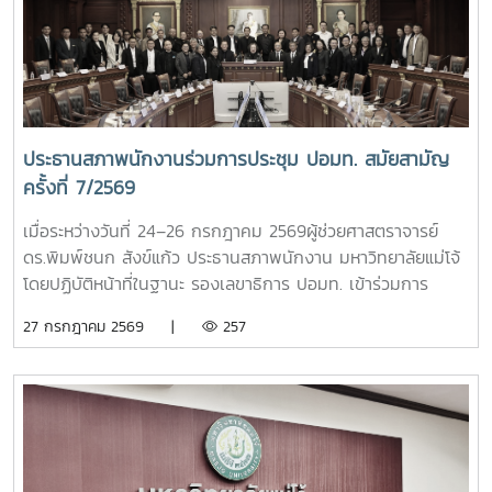
แทนศิษย์เก่าแม่โจ้ และนักศึกษารวมถึงหน่วยงานปกครองส่วน
ท้องถิ่น ร่วมเข้าพิธี ณ อาคารแผ่พืชน์มหาวิทยาลัยแม่โจ้
ประธานสภาพนักงานร่วมการประชุม ปอมท. สมัยสามัญ
ครั้งที่ 7/2569
เมื่อระหว่างวันที่ 24–26 กรกฎาคม 2569ผู้ช่วยศาสตราจารย์
ดร.พิมพ์ชนก สังข์แก้ว ประธานสภาพนักงาน มหาวิทยาลัยแม่โจ้
โดยปฏิบัติหน้าที่ในฐานะ รองเลขาธิการ ปอมท. เข้าร่วมการ
ประชุมสมัยสามัญ ครั้งที่ 7/2569ณ สถาบันบัณฑิต
27 กรกฎาคม 2569 |
257
พัฒนบริหารศาสตร์ (NIDA) กรุงเทพมหานคร โดยมีผู้แทนจาก
มหาวิทยาลัยสมาชิกทั่วประเทศเข้าร่วมประชุม เพื่อร่วมกำหนด
ทิศทางการดำเนินงานของ ปอมท. และแลกเปลี่ยนความคิดเห็นใน
ประเด็นสำคัญด้านการอุดมศึกษา การประชุมครั้งนี้ได้ติดตาม
ความก้าวหน้าการเตรียมจัดประชุมวิชาการ ปอมท. ประจำปี 2569
การจัดทำวารสารวิชาการ ปอมท. (JCUFST) การยกร่างข้อบังคับ