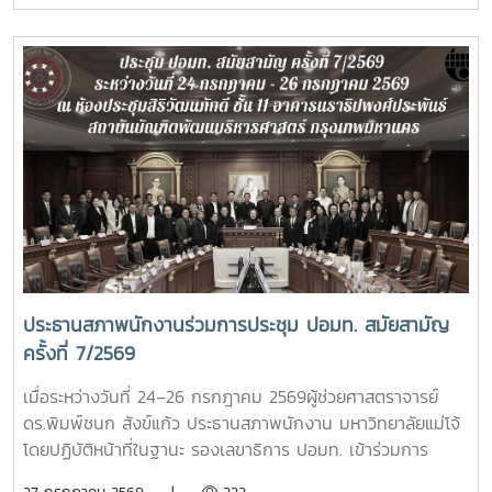
28 กรกฎาคม 2569โอกาสนี้ รองศาสตราจารย์ ดร.วีระพล ทอง
มา อธิการบดีมหาวิทยาลัยแม่โจ้ เป็นประธานใน มีพิธีถวายสัตย์
ปฏิญาณเพื่อเป็นข้าราชการที่ดีและเป็นพลังของแผ่นดิน พิธีวาง
พานพุ่ม ถวายเครื่องราชสักการะ และพิธีจุดเทียนถวายพระพร
ชัยมงคลซึ่งแสดงถึงความจงรักภักดีต่อสถาบันพระมหากษัตริย์
โดยมีผู้บริหาร คณาจารย์ หัวหน้าส่วนงาน ข้าราชการ บุคลากร ผู้
แทนศิษย์เก่าแม่โจ้ และนักศึกษารวมถึงหน่วยงานปกครองส่วน
ท้องถิ่น ร่วมเข้าพิธี ณ อาคารแผ่พืชน์มหาวิทยาลัยแม่โจ้
ประธานสภาพนักงานร่วมการประชุม ปอมท. สมัยสามัญ
ครั้งที่ 7/2569
เมื่อระหว่างวันที่ 24–26 กรกฎาคม 2569ผู้ช่วยศาสตราจารย์
ดร.พิมพ์ชนก สังข์แก้ว ประธานสภาพนักงาน มหาวิทยาลัยแม่โจ้
โดยปฏิบัติหน้าที่ในฐานะ รองเลขาธิการ ปอมท. เข้าร่วมการ
ประชุมสมัยสามัญ ครั้งที่ 7/2569ณ สถาบันบัณฑิต