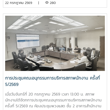
22 กรกฎาคม 2569 |
280
ตกเป็นเหยื่อของอาชญากรรมไซเบอร์” และ “การวางแผน
โครงการขับเคลื่อนจริยธรรมของบุคลากรมหาวิทยาลัย ประจำปี
ทางการเงินหลังเกษียณสำหรับบุคลากรในสถาบันอุดมศึกษา”
2569 ณ มหาวิทยาลัยแม่โจ้-ชุมพร- ติดตามความก้าวหน้าของ
เพื่อเสริมสร้างความรู้และทักษะที่เป็นประโยชน์ต่อการปฏิบัติงาน
การปรับปรุงข้อบังคับ และระเบียบของมหาวิทยาลัย- ข้อเสนอแนะ
และการดำเนินชีวิตของบุคลากรในสถาบันอุดมศึกษา ภาพ/ข่าว
เรื่อง ปัญหารถไฟฟ้าไม่เพียงพอต่อการให้บริการ- ข้อเสนอแนะ
: ที่ประชุมประธานสภาอาจารย์มหาวิทยาลัยแห่งประเทศไทย -
เรื่อง ปัญหามิจฉาชีพหลอกโอนเงินจองหอพักนักศึกษา- ข้อมูล
ปอมท.
รายรับของกองทุนเงินชดเชยข้อมูลเงินเดือนของบุคลากร
มหาวิทยาลัย ผลกระทบที่กับพนักงานมหาวิทยาลัยกรณีควบรวม
หน่วยงาน- กรณีศึกษาเบี้ยประกันชีวิต >ระบบเลือกตั้งกรรมการ
สภาพนักงาน มหาวิทยาลัยแม่โจ้ แบบออนไลน์
การประชุมคณะอนุกรรมการบริหารสภาพนักงาน ครั้งที่
5/2569
เมื่อวันจันทร์ที่ 20 กรกฎาคม 2569 เวลา 13.00 น. สภาพ
นักงานได้จัดกการประชุมคณะอนุกรรมการบริหารสภาพนักงาน
ครั้งที่ 5/2569 ณ ห้องประชุมพวงแสด ชั้น 2 อาคารสำนักงาน