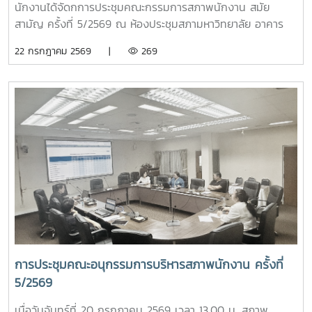
ปอมท. ซึ่งสะท้อนถึงการขยายเครือข่ายความร่วมมือด้านการ
นักงานได้จัดกการประชุมคณะกรรมการสภาพนักงาน สมัย
อุดมศึกษาของประเทศอย่างต่อเนื่องภายหลังการประชุม สมาชิก
สามัญ ครั้งที่ 5/2569 ณ ห้องประชุมสภามหาวิทยาลัย อาคาร
ยังได้ร่วมกิจกรรมแลกเปลี่ยนเรียนรู้ในหัวข้อ “การป้องกันไม่ให้
สำนักงานมหาวิทยาลัย ชั้น 5 โดยมีวาระในการประชุม ดังนี้-
22 กรกฎาคม 2569 |
269
ตกเป็นเหยื่อของอาชญากรรมไซเบอร์” และ “การวางแผน
โครงการขับเคลื่อนจริยธรรมของบุคลากรมหาวิทยาลัย ประจำปี
ทางการเงินหลังเกษียณสำหรับบุคลากรในสถาบันอุดมศึกษา”
2569 ณ มหาวิทยาลัยแม่โจ้-ชุมพร- ติดตามความก้าวหน้าของ
เพื่อเสริมสร้างความรู้และทักษะที่เป็นประโยชน์ต่อการปฏิบัติงาน
การปรับปรุงข้อบังคับ และระเบียบของมหาวิทยาลัย- ข้อเสนอแนะ
และการดำเนินชีวิตของบุคลากรในสถาบันอุดมศึกษา ภาพ/ข่าว
เรื่อง ปัญหารถไฟฟ้าไม่เพียงพอต่อการให้บริการ- ข้อเสนอแนะ
: ที่ประชุมประธานสภาอาจารย์มหาวิทยาลัยแห่งประเทศไทย -
เรื่อง ปัญหามิจฉาชีพหลอกโอนเงินจองหอพักนักศึกษา- ข้อมูล
ปอมท.
รายรับของกองทุนเงินชดเชยข้อมูลเงินเดือนของบุคลากร
มหาวิทยาลัย ผลกระทบที่กับพนักงานมหาวิทยาลัยกรณีควบรวม
หน่วยงาน- กรณีศึกษาเบี้ยประกันชีวิต >ระบบเลือกตั้งกรรมการ
สภาพนักงาน มหาวิทยาลัยแม่โจ้ แบบออนไลน์
การประชุมคณะอนุกรรมการบริหารสภาพนักงาน ครั้งที่
5/2569
เมื่อวันจันทร์ที่ 20 กรกฎาคม 2569 เวลา 13.00 น. สภาพ