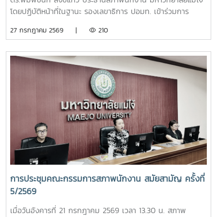
โดยปฏิบัติหน้าที่ในฐานะ รองเลขาธิการ ปอมท. เข้าร่วมการ
ประชุมสมัยสามัญ ครั้งที่ 7/2569ณ สถาบันบัณฑิต
27 กรกฎาคม 2569 |
210
พัฒนบริหารศาสตร์ (NIDA) กรุงเทพมหานคร โดยมีผู้แทนจาก
มหาวิทยาลัยสมาชิกทั่วประเทศเข้าร่วมประชุม เพื่อร่วมกำหนด
ทิศทางการดำเนินงานของ ปอมท. และแลกเปลี่ยนความคิดเห็นใน
ประเด็นสำคัญด้านการอุดมศึกษา การประชุมครั้งนี้ได้ติดตาม
ความก้าวหน้าการเตรียมจัดประชุมวิชาการ ปอมท. ประจำปี 2569
การจัดทำวารสารวิชาการ ปอมท. (JCUFST) การยกร่างข้อบังคับ
สมาคม ปอมท. ตลอดจนโครงการเสวนา Dinner Talk ร่วมกับ
อาจารย์ดีเด่นแห่งชาติ เพื่อส่งเสริมการแลกเปลี่ยนองค์ความรู้และ
การพัฒนาวิชาชีพอาจารย์ในระดับประเทศนอกจากนี้ ที่ประชุมยัง
ได้พิจารณาความก้าวหน้าการคัดเลือกอาจารย์ดีเด่นแห่งชาติ
ประจำปี พ.ศ. 2569 พร้อมกำหนดแนวทางและกรอบการดำเนิน
งานในรอบสัมภาษณ์ รวมถึงพิจารณาแนวปฏิบัติในการคัดเลือก
เพื่อให้กระบวนการดำเนินงานมีความโปร่งใส เป็นธรรม และมี
การประชุมคณะกรรมการสภาพนักงาน สมัยสามัญ ครั้งที่
มาตรฐานยิ่งขึ้นอีกหนึ่งประเด็นสำคัญ คือ การกำหนดเจ้าภาพ
5/2569
การประชุม ปอมท. ตลอดปี 2569 และปี 2570 รวมทั้งการ
พิจารณารับ สถาบันพระบรมราชชนก เข้าเป็นสมาชิกใหม่ของ
เมื่อวันอังคารที่ 21 กรกฎาคม 2569 เวลา 13.30 น. สภาพ