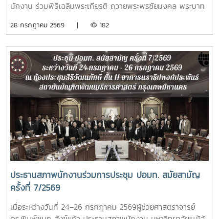
กรกฎาคม 2568
นักงาน ร่วมพิธีเฉลิมพระเกียรติ ถวายพระพรชัยมงคล พระบาท
สมเด็จพระปรเมนทรรามาธิบดีศรีสินทร มหาวชิราลงกรณ พระ
28 กรกฎาคม 2569 |
182
วชิรเกล้าเจ้าอยู่หัว เนื่องในโอกาสมหามงคลเฉลิมพระชนมพรรษา
28 กรกฎาคม 2569โอกาสนี้ รองศาสตราจารย์ ดร.วีระพล ทอง
มา อธิการบดีมหาวิทยาลัยแม่โจ้ เป็นประธานใน มีพิธีถวายสัตย์
ปฏิญาณเพื่อเป็นข้าราชการที่ดีและเป็นพลังของแผ่นดิน พิธีวาง
พานพุ่ม ถวายเครื่องราชสักการะ และพิธีจุดเทียนถวายพระพร
ชัยมงคลซึ่งแสดงถึงความจงรักภักดีต่อสถาบันพระมหากษัตริย์
โดยมีผู้บริหาร คณาจารย์ หัวหน้าส่วนงาน ข้าราชการ บุคลากร ผู้
แทนศิษย์เก่าแม่โจ้ และนักศึกษารวมถึงหน่วยงานปกครองส่วน
ท้องถิ่น ร่วมเข้าพิธี ณ อาคารแผ่พืชน์มหาวิทยาลัยแม่โจ้
ประธานสภาพนักงานร่วมการประชุม ปอมท. สมัยสามัญ
ครั้งที่ 7/2569
เมื่อระหว่างวันที่ 24–26 กรกฎาคม 2569ผู้ช่วยศาสตราจารย์
ดร.พิมพ์ชนก สังข์แก้ว ประธานสภาพนักงาน มหาวิทยาลัยแม่โจ้