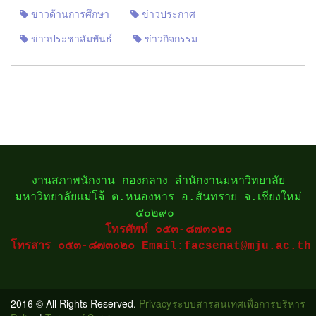
ข่าวด้านการศึกษา
ข่าวประกาศ
ข่าวประชาสัมพันธ์
ข่าวกิจกรรม
งานสภาพนักงาน กองกลาง สำนักงานมหาวิทยาลัย
มหาวิทยาลัยแม่โจ้ ต.หนองหาร อ.สันทราย จ.เชียงใหม่
๕๐๒๙๐
โทรศัพท์ ๐๕๓-๘๗๓๐๒๐
โทรสาร ๐๕๓-๘๗๓๐๒๐
Email:facsenat@mju.ac.th
2016 © All Rights Reserved.
Privacy
ระบบสารสนเทศเพื่อการบริหาร