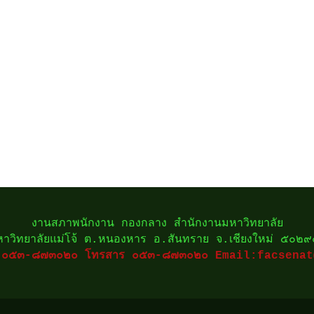
งานสภาพนักงาน กองกลาง สำนักงานมหาวิทยาลัย
หาวิทยาลัยแม่โจ้ ต.หนองหาร อ.สันทราย จ.เชียงใหม่ ๕๐๒
ท์ ๐๕๓-๘๗๓๐๒๐ โทรสาร ๐๕๓-๘๗๓๐๒๐
Email:facsenat