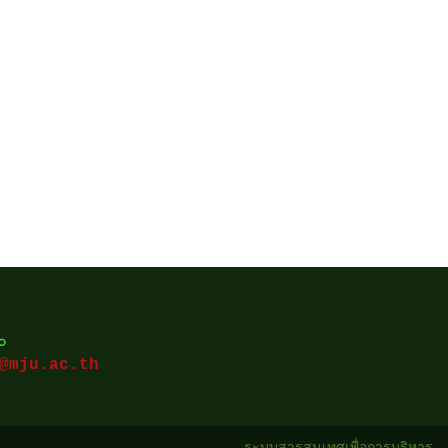
๙๐
@mju.ac.th
ระบบสารสนเทศเพื่อการบริหาร