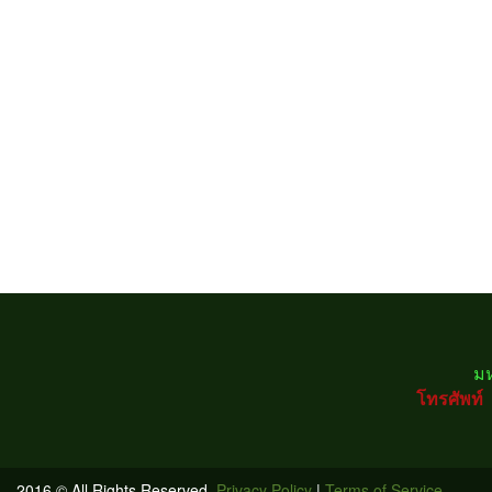
ม
โทรศัพ
2016 © All Rights Reserved.
Privacy Policy
|
Terms of Service