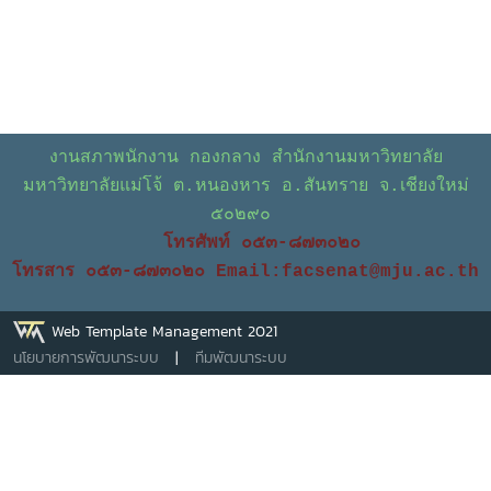
งานสภาพนักงาน กองกลาง สำนักงานมหาวิทยาลัย
มหาวิทยาลัยแม่โจ้ ต.หนองหาร อ.สันทราย จ.เชียงใหม่
๕๐๒๙๐
โทรศัพท์ ๐๕๓-๘๗๓๐๒๐
โทรสาร ๐๕๓-๘๗๓๐๒๐
Email:facsenat@mju.ac.th
Web Template Management 2021
นโยบายการพัฒนาระบบ
|
ทีมพัฒนาระบบ