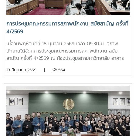
นโยบาย เพื่อร่วมกันยกระดับคุณภาพการศึกษา พัฒนาบุคลากร
และสร้างความเข้มแข็งให้แก่ระบบอุดมศึกษาไทยอย่างยั่งยืน
ภาพ/ข่าว : ที่ประชุมประธานสภาอาจารย์มหาวิทยาลัยแห่ง
การประชุมคณะกรรมการสภาพนักงาน สมัยสามัญ ครั้งที่
ประเทศไทย - ปอมท.
4/2569
เมื่อวันพฤหัสบดีที่ 18 มิุนายน 2569 เวลา 09.30 น. สภาพ
นักงานได้จัดกการประชุมคณะกรรมการสภาพนักงาน สมัย
สามัญ ครั้งที่ 4/2569 ณ ห้องประชุมสภามหาวิทยาลัย อาคาร
สำนักงานมหาวิทยาลัย ชั้น 5 โดยมีวาระในการประชุม ดังนี้ -
18 มิถุนายน 2569 |
564
โครงการส่งเสริมและเผยแพร่ความรู้เพื่อการขับเคลื่อนจริยธรรม
ของบุคลากร ปี 2569 - การลาดูแลบุคคลในครอบครัวในระยะ
สุดท้าย - ปรับปรุงแผนการประชุมคณะกรรมการสภาพนักงาน -
การเสนอชื่อคณะกรรมการคัดเลือกอาจารย์ดีเด่นแห่งชาติ - ผลก
ระทบจากการควบรวมหรือยุบรวมหน่วยงาน - การสรรหาผู้
สมควรได้รับปริญญาดุษฎีบัณฑิตกิตติมศักดิ์ - ข้อมูลรายรับ
ของกองทุนเงินชดเชย - ปัญหารถไฟฟ้าไม่เพียงพอ - ปัญหา
มิจฉาชีพหลอกโอนเงินจองหอพักนักศึกษา