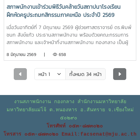
สภาพนักงานเข้าร่วมพิธีวันคล้ายวันสถาปนาโรงเรียน
ฝึกหัดครูประถมกสิกรรมภาคเหนือ ประจำปี 2569
เมื่อวันอาทิตย์ที่ 7 มิถุนายน 2569 ผู้ช่วยศาสตราจารย์ ดร.พิมพ์
ชนก สังข์แก้ว ประธานสภาพนักงาน พร้อมด้วยคณะกรรมการ
สภาพนักงาน และเจ้าหน้าที่งานสภาพนักงาน กองกลาง เป็นผู้
แทนบุคลากรมหาวิทยาลัยแม่โจ้ เข้าร่วมพิธีวันคล้ายวันสถาปนา
8 มิถุนายน 2569 |
658
โรงเรียนฝึกหัดครูประถมกสิกรรมภาคเหนือ ประจำปี 2569 ได้รับ
เกียรติจาก รองศาสตราจารย์ ดร.เทพ พงษ์พานิช นายกสภา
มหาวิทยาลัย เป็นประธานในพิธี รองศาสตราจารย์ ดร.วีระพล
ทั้งหมด 34 หน้า
ทองมา อธิการบดี นำคณะผู้บริหาร ผู้แทนคณาจารย์ บุคลากร
พร้อมด้วย ดร.ขุนศรี ทองย้อย นายกสมาคมศิษย์เก่าแม่โจ้ใน
ฐานะผู้แทนศิษย์เก่าทั่วประเทศ และผู้แทนองค์การนักศึกษา ร่วม
พิธีบรวงสรวงพระพิรุณทรงนาค ต่อด้วยพิธีทำบุญทางศาสนา
งานสภาพนักงาน กองกลาง สำนักงานมหาวิทยาลัย
และวางพวงมาลาคารวะอนุสาวรีย์คุณพระช่วงเกษตรศิลปการ
มหาวิทยาลัยแม่โจ้ ต.หนองหาร อ.สันทราย จ.เชียงใหม่
“บิดาเกษตรแม่โจ้” ผู้บุกเบิกก่อตั้งแม่โจ้ จนมีคำกล่าวที่ว่า “ไม่มี
๕๐๒๙๐
พระช่วงฯ ไม่มีแม่โจ้” ซึ่งในปีนี้มหาวิทยาลัยแม่โจ้ครบรอบ 92 ปี
โทรศัพท์ ๐๕๓-๘๗๓๐๒๐
โอกาสนี้ คุณขุมทรัพย์ โลจายะ ทายาทอำมาตย์โทพระช่วง เกษตร
โทรสาร ๐๕๓-๘๗๓๐๒๐
Email:facsenat@mju.ac.th
ศิลปการ ให้เกียรติเข้าร่วมพิธี มีศิษย์เก่ามอบทุนการศึกษา เพื่อ