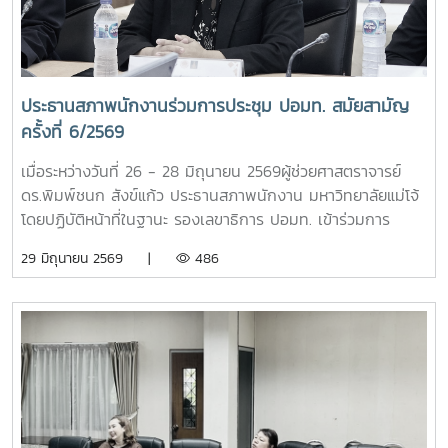
ประสานงาน กรุงเทพมหานคร- เวลา 15.00 น. ปิดหีบ และนับ
คะแนนภายในวันจันทร์ที่ 31 สิงหาคม 2569- ประกาศผลการ
เลือกตั้งเอกสารประกอบ https://maejo.link/2mDnbg ใบ
สมัคร https://maejo.link/aLop2k
ประธานสภาพนักงานร่วมการประชุม ปอมท. สมัยสามัญ
ครั้งที่ 6/2569
เมื่อระหว่างวันที่ 26 - 28 มิถุนายน 2569ผู้ช่วยศาสตราจารย์
ดร.พิมพ์ชนก สังข์แก้ว ประธานสภาพนักงาน มหาวิทยาลัยแม่โจ้
โดยปฏิบัติหน้าที่ในฐานะ รองเลขาธิการ ปอมท. เข้าร่วมการ
ประชุมสมัยสามัญ ครั้งที่ 6/2569 ณ ห้องประชุมราชพฤกษ์
29 มิถุนายน 2569 |
486
อาคารนวมินทรราชินี ชั้น 1 มหาวิทยาลัยเทคโนโลยีพระจอมเกล้า
พระนครเหนือ กรุงเทพมหานคร โดยมีประธานสภาอาจารย์ สภา
คณาจารย์ สภาพนักงาน และผู้แทนจากสถาบันอุดมศึกษาทั่ว
ประเทศเข้าร่วมประชุม เพื่อแลกเปลี่ยนความคิดเห็นและร่วมกันขับ
เคลื่อนประเด็นสำคัญด้านการอุดมศึกษาและการพัฒนาบุคลากร
มหาวิทยาลัยการประชุมครั้งนี้มีวาระสำคัญ ได้แก่ การเตรียมจัด
โครงการประชุมวิชาการระดับชาติและนานาชาติ ปอมท. ประจำปี
2569 ความก้าวหน้าการจัดทำวารสารวิชาการ ปอมท. หรือ