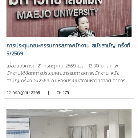
สมาคม ปอมท. ตลอดจนโครงการเสวนา Dinner Talk ร่วมกับ
อาจารย์ดีเด่นแห่งชาติ เพื่อส่งเสริมการแลกเปลี่ยนองค์ความรู้และ
การพัฒนาวิชาชีพอาจารย์ในระดับประเทศนอกจากนี้ ที่ประชุมยัง
ได้พิจารณาความก้าวหน้าการคัดเลือกอาจารย์ดีเด่นแห่งชาติ
ประจำปี พ.ศ. 2569 พร้อมกำหนดแนวทางและกรอบการดำเนิน
งานในรอบสัมภาษณ์ รวมถึงพิจารณาแนวปฏิบัติในการคัดเลือก
การประชุมคณะกรรมการสภาพนักงาน สมัยสามัญ ครั้งที่
เพื่อให้กระบวนการดำเนินงานมีความโปร่งใส เป็นธรรม และมี
5/2569
มาตรฐานยิ่งขึ้นอีกหนึ่งประเด็นสำคัญ คือ การกำหนดเจ้าภาพ
การประชุม ปอมท. ตลอดปี 2569 และปี 2570 รวมทั้งการ
เมื่อวันอังคารที่ 21 กรกฎาคม 2569 เวลา 13.30 น. สภาพ
พิจารณารับ สถาบันพระบรมราชชนก เข้าเป็นสมาชิกใหม่ของ
นักงานได้จัดกการประชุมคณะกรรมการสภาพนักงาน สมัย
ปอมท. ซึ่งสะท้อนถึงการขยายเครือข่ายความร่วมมือด้านการ
สามัญ ครั้งที่ 5/2569 ณ ห้องประชุมสภามหาวิทยาลัย อาคาร
อุดมศึกษาของประเทศอย่างต่อเนื่องภายหลังการประชุม สมาชิก
สำนักงานมหาวิทยาลัย ชั้น 5 โดยมีวาระในการประชุม ดังนี้-
22 กรกฎาคม 2569 |
275
ยังได้ร่วมกิจกรรมแลกเปลี่ยนเรียนรู้ในหัวข้อ “การป้องกันไม่ให้
โครงการขับเคลื่อนจริยธรรมของบุคลากรมหาวิทยาลัย ประจำปี
ตกเป็นเหยื่อของอาชญากรรมไซเบอร์” และ “การวางแผน
2569 ณ มหาวิทยาลัยแม่โจ้-ชุมพร- ติดตามความก้าวหน้าของ
ทางการเงินหลังเกษียณสำหรับบุคลากรในสถาบันอุดมศึกษา”
การปรับปรุงข้อบังคับ และระเบียบของมหาวิทยาลัย- ข้อเสนอแนะ
เพื่อเสริมสร้างความรู้และทักษะที่เป็นประโยชน์ต่อการปฏิบัติงาน
เรื่อง ปัญหารถไฟฟ้าไม่เพียงพอต่อการให้บริการ- ข้อเสนอแนะ
และการดำเนินชีวิตของบุคลากรในสถาบันอุดมศึกษา ภาพ/ข่าว
เรื่อง ปัญหามิจฉาชีพหลอกโอนเงินจองหอพักนักศึกษา- ข้อมูล
: ที่ประชุมประธานสภาอาจารย์มหาวิทยาลัยแห่งประเทศไทย -
รายรับของกองทุนเงินชดเชยข้อมูลเงินเดือนของบุคลากร