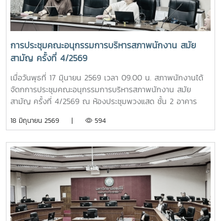
JCUFST การยกร่างข้อบังคับสมาคมที่ประชุมประธานสภาอาจารย์
มหาวิทยาลัยแห่งประเทศไทย ตลอดจนการเตรียมจัดโครงการ
เสวนา “Dinner Talk” ร่วมกับอาจารย์ดีเด่นแห่งชาติ เพื่อเปิด
พื้นที่แลกเปลี่ยนองค์ความรู้ ประสบการณ์ และข้อเสนอเชิง
การประชุมคณะอนุกรรมการบริหารสภาพนักงาน สมัย
นโยบายที่สามารถนำไปใช้ประโยชน์ต่อการพัฒนาอุดมศึกษาไทย
สามัญ ครั้งที่ 4/2569
อย่างเป็นรูปธรรมนอกจากนี้ ที่ประชุมยังได้พิจารณาการดำเนิน
งานคัดเลือกอาจารย์ดีเด่นแห่งชาติ ประจำปี 2569 รวมถึงการ
เมื่อวันพุธที่ 17 มิุนายน 2569 เวลา 09.00 น. สภาพนักงานได้
กำหนดมหาวิทยาลัยเจ้าภาพจัดการประชุม ปอมท. ในปี 2569
จัดกการประชุมคณะอนุกรรมการบริหารสภาพนักงาน สมัย
และ 2570 เพื่อเสริมสร้างเครือข่ายความร่วมมือระหว่างสภา
สามัญ ครั้งที่ 4/2569 ณ ห้องประชุมพวงแสด ชั้น 2 อาคาร
อาจารย์ สภาคณาจารย์ และสภาพนักงานของสถาบันอุดมศึกษา
สำนักงานมหาวิทยาลัย โดยมีวาระในการประชุม ดังนี้ -
18 มิถุนายน 2569 |
594
ทั่วประเทศให้มีความเข้มแข็งและต่อเนื่องภายในงานยังมีกิจกรรม
โครงการส่งเสริมและเผยแพร่ความรู้เพื่อการขับเคลื่อนจริยธรรม
เสวนาแลกเปลี่ยนเรียนรู้ในหัวข้อ “Thailand PSF” โดย รอง
ของบุคลากร ปี 2569 - การลาดูแลบุคคลในครอบครัวในระยะ
ศาสตราจารย์ ดร.สมศักดิ์ อรรคทิมากูล คณบดีคณะครุศาสตร์
สุดท้าย - ปรับปรุงแผนการประชุมคณะกรรมการสภาพนักงาน -
อุตสาหกรรม และการเยี่ยมชมกิจกรรม Open House ณ
การเสนอชื่อคณะกรรมการคัดเลือกอาจารย์ดีเด่นแห่งชาติ - ผลก
สถาบันนวัตกรรมเทคโนโลยีไทย–ฝรั่งเศส ซึ่งช่วยส่งเสริมการ
ระทบจากการควบรวมหรือยุบรวมหน่วยงาน - การสรรหาผู้
แลกเปลี่ยนแนวคิดด้านมาตรฐานวิชาชีพอาจารย์ การจัดการเรียน
สมควรได้รับปริญญาดุษฎีบัณฑิตกิตติมศักดิ์ - ข้อมูลรายรับ
รู้ และนวัตกรรมทางการศึกษาการประชุมครั้งนี้สะท้อนบทบาท
ของกองทุนเงินชดเชย - ปัญหารถไฟฟ้าไม่เพียงพอ - ปัญหา
ของ ปอมท. ในการเป็นกลไกกลางเชื่อมโยงความคิดเห็นของ
มิจฉาชีพหลอกโอนเงินจองหอพักนักศึกษา
บุคลากรในสถาบันอุดมศึกษา ตลอดจนผลักดันความร่วมมือเชิง