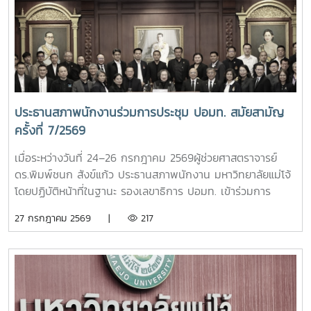
ชัยมงคลซึ่งแสดงถึงความจงรักภักดีต่อสถาบันพระมหากษัตริย์
โดยมีผู้บริหาร คณาจารย์ หัวหน้าส่วนงาน ข้าราชการ บุคลากร ผู้
แทนศิษย์เก่าแม่โจ้ และนักศึกษารวมถึงหน่วยงานปกครองส่วน
ท้องถิ่น ร่วมเข้าพิธี ณ อาคารแผ่พืชน์มหาวิทยาลัยแม่โจ้
ประธานสภาพนักงานร่วมการประชุม ปอมท. สมัยสามัญ
ครั้งที่ 7/2569
เมื่อระหว่างวันที่ 24–26 กรกฎาคม 2569ผู้ช่วยศาสตราจารย์
ดร.พิมพ์ชนก สังข์แก้ว ประธานสภาพนักงาน มหาวิทยาลัยแม่โจ้
โดยปฏิบัติหน้าที่ในฐานะ รองเลขาธิการ ปอมท. เข้าร่วมการ
ประชุมสมัยสามัญ ครั้งที่ 7/2569ณ สถาบันบัณฑิต
27 กรกฎาคม 2569 |
217
พัฒนบริหารศาสตร์ (NIDA) กรุงเทพมหานคร โดยมีผู้แทนจาก
มหาวิทยาลัยสมาชิกทั่วประเทศเข้าร่วมประชุม เพื่อร่วมกำหนด
ทิศทางการดำเนินงานของ ปอมท. และแลกเปลี่ยนความคิดเห็นใน
ประเด็นสำคัญด้านการอุดมศึกษา การประชุมครั้งนี้ได้ติดตาม
ความก้าวหน้าการเตรียมจัดประชุมวิชาการ ปอมท. ประจำปี 2569
การจัดทำวารสารวิชาการ ปอมท. (JCUFST) การยกร่างข้อบังคับ