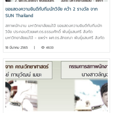
ขอแสดงความยินดีกับทีมนักวิจัย คว้า 2 รางวัล จาก
SUN Thailand
สภาพนักงาน มหาวิทยาลัยแม่โจ้ ขอแสดงความยินดีกับทีมนัก
วิจัย ประกอบด้วยผศ.ดร.ธรรมศักดิ์ พันธุ์แสนศรี สังกัด
มหาวิทยาลัยแม่โจ้ - แพร่ฯ ผศ.ดร.ลักขณา พันธุ์แสนศรี สังกัด
มหาวิทยาลัยแม่โจ้ - แพร่ฯ อ.ทิพารัตน์ สหตรงจิตร สังกัด
18 มีนาคม 2565 |
4633
มหาวิทยาลัยแม่โจ้ - แพร่ฯผศ.ดร.นิกราน หอมดวง คณบดี
วิทยาลัยพลังงานทดแทนผศ.ดร.กิตติกร สาสุจิตต์ สังกัด
วิทยาลัยพลังงานทดแทนนายภิญโญ ผลงาม สังกัด
มหาวิทยาลัยแม่โจ้ - แพร่ฯคว้า 2 รางวัล จากการประกวด
บทความด้านความยั่งยืนของคณาจารย์และบุคลากร ปี 2564 ใน
การประชุมประจำปีเครือข่ายมหาวิทยาลัยยั่งยืนแห่งประเทศไทย
(SUN Thailand) ครั้งที่ 6 รางวัลผลงานดีเด่น ประเภทบทความ
ด้านเทคโนโลยีและ รางวัลผลงานดีเด่น ประเภทโปสเตอร์ ด้านสิ่ง
แวดล้อม ชื่อผลงาน “การส่งเสริมนวัตกรรมแบบมีส่วนร่วมในการ
เพิ่มมูลค่าวัสดุชีวมวลสู่ผลิตภัณฑ์กระถางย่อยสลายได้ที่เป็นมิตร
กับสิ่งแวดล้อม”