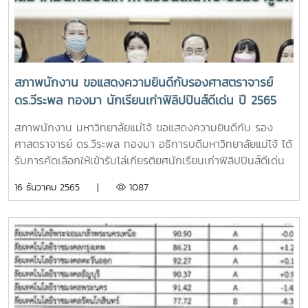
สภาพนักงาน ขอแสดงความยินดีกับรองศาสตราจารย์
ดร.วีระพล ทองมา นักเรียนเก่าฟิลิปปินส์ดีเด่น ปี 2565
สภาพนักงาน มหาวิทยาลัยแม่โจ้ ขอแสดงความยินดีกับ รอง
ศาสตราจารย์ ดร.วีระพล ทองมา อธิการบดีมหาวิทยาลัยแม่โจ้ ได้
รับการคัดเลือกให้เข้ารับโล่เกียรติยศนักเรียนเก่าฟิลิปปินส์ดีเด่น
ปี 2565 จากสมาคมนักเรียนเก่าฟิลิปปินส์ในพระบรมราชูปถัมภ์
16 ธันวาคม 2565 |
1087
ทั้งนี้ จะเดินทางเข้ารับรางวัลดังกล่าว ในงาน Sampaguita Day
วันเสาร์ที่ 14 มกราคม 2566 ณ ห้องมัฆวานรังสรรค์ AB สโมสร
กองทัพบก ถนนวิภาวดี กรุงเทพมหานคร