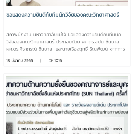
ขอแสดงความยินดีกับทีมนักวิจัยของคณะวิทยาศาสตร์
สภาพนักงาน มหาวิทยาลัยแม่โจ้ ขอแสดงความยินดีกับทีมนัก
วิจัยของคณะวิทยาศาสตร์ ประกอบด้วย ผศ.ดร.ฐปน ชื่นบาล
ผศ.ดร.ศิราภรณ์ ชื่นบาล และนายเรืองฤทธิ์ ริณพัฒน์ จากการ
ประกวดบทความด้านความยั่งยืนของคณาจารย์และบุคลากร ปี
18 มีนาคม 2565 |
1016
2564 ในการประชุมประจำปีเครือข่ายมหาวิทยาลัยยั่งยืนแห่ง
ประเทศไทย (SUN Thailand)ครั้งที่ 6 รางวัลผลงานดีเด่น
ประเภทบทความ ชื่อผลงาน "การยกระดับกระบวนการผลิตสินค้า
การเกษตรในชุมชนให้เป็นสินค้าเกษตรปลอดสารพิษ ลดต้นทุน
การผลิตและสร้างมูลค่าเพิ่มสินค้าเกษตร โดยเป็นมิตรกับสิ่ง
แวดล้อม"