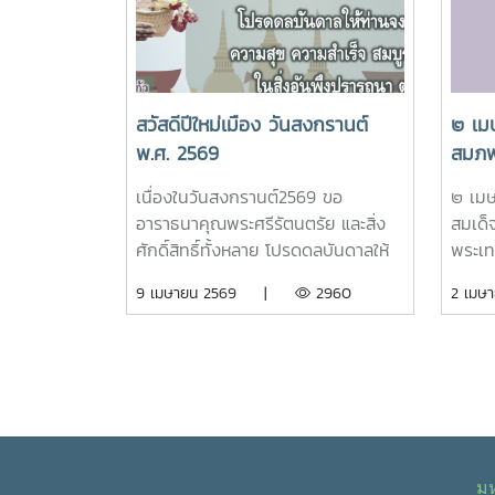
ชุมพร
เด่น ด
พิทัก
การป
น้ำ3.
สวัสดีปีใหม่เมือง วันสงกรานต์
๒ เม
นวัตกร
พ.ศ. 2569
สมภพ
แก่นจ
กรมส
การเ
เนื่องในวันสงกรานต์2569 ขอ
๒ เมษ
สยาม
อาราธนาคุณพระศรีรัตนตรัย และสิ่ง
สมเด็
ศักดิ์สิทธิ์ทั้งหลาย โปรดดลบันดาลให้
พระเท
ท่านจงประสบแต่ ความสุข ความสำเร็จ
กุมาร
9 เมษายน 2569 |
2960
2 เม
สมบูรณ์ พูลลาภ ในสิ่งอันพึง
เกล้า
ปรารถนาตลอดไป ผศ.ดร.พิมพ์ชนก
สภาพน
สังข์แก้ว ประธานสภาพนักงาน
มหาวิทยาลัยแม่โจ้
ม