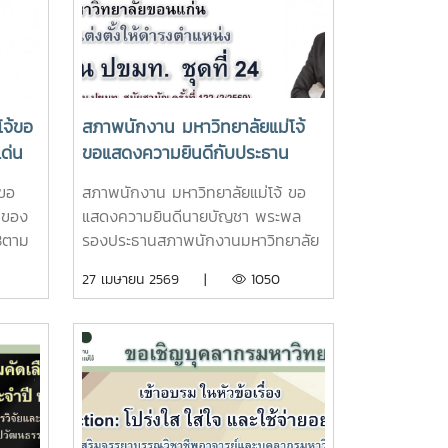
โจ้ขอ
สภาพนักงาน มหาวิทยาลัยแม่โจ้
ด่น
ขอแสดงความยินดีกับประธาน
ปี
ปขมท. คนที่ 24
้ขอ
สภาพนักงาน มหาวิทยาลัยแม่โจ้ ขอ
นของ
แสดงความยินดีนายบัญชา พระพล
68ตาม
รองประธานสภาพนักงานมหาวิทยาลัย
 ราย
ขอนแก่น คนที่ 1ได้รับเลือกตั้งให้ดำรง
27 เมษายน 2569 |
1050
แม่โจ้
ตำแหน่งประธานที่ประชุมสภา
ายน
ข้าราชการ พนักงานและลูกจ้าง
การ
มหาวิทยาลัยแห่งประเทศไทย (ปขมท.)
ชุดที่ 24ตั้งแต่วันที่ 2 สิงหาคม 2569
ุ์
- 1 สิงหาคม 2571ในคราวประชุม
กรรม
ปขมท. สมัยสามัญ ครั้งที่ 122
จัย
(2/2569) เมื่อวันที่ 25 เมษายน พ.ศ.