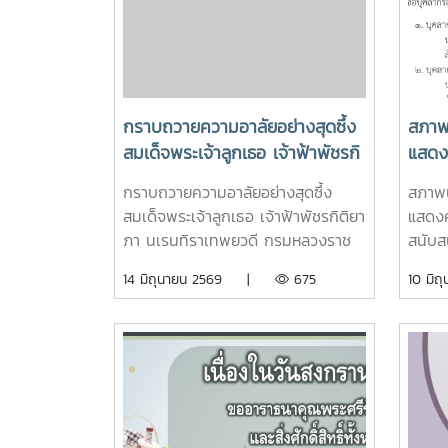
มิถุน
กราบถวายความอาลัยอย่างสุดซึ้ง
สภาพ
สมเด็จพระเจ้าลูกเธอ เจ้าฟ้าพัชรกิ
แสดง
ติยาภา นเรนทิราเทพยวดี กรม
สนับส
กราบถวายความอาลัยอย่างสุดซึ้ง
สภาพน
หลวงราชสาริณีสิริพัชร มหาวัชร
โจ้ ป
สมเด็จพระเจ้าลูกเธอ เจ้าฟ้าพัชรกิติยา
แสดงค
ราชธิดา
ภา นเรนทิราเทพยวดี กรมหลวงราช
สนับส
สาริณีสิริพัชร มหาวัชรราชธิดา ข้า
ประจำ
14 มิถุนายน 2569 |
675
10 ม
พระพุทธเจ้า คณะกรรมการสภาพ
มหาวิท
นักงาน มหาวิทยาลัยแม่โจ้
บุคลา
มหาวิ
วันที่
ดังนี้
เด่น ด
สุขอิน