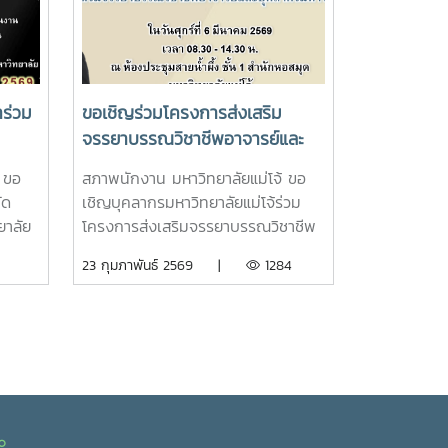
จารย์
2569 ณ ราชวิทยาลัยจุฬาภรณ์
ะ
กรุงเทพมหานคร
ีเด่น
์
ณะ
าร่วม
ขอเชิญร่วมโครงการส่งเสริม
จรรยาบรรณวิชาชีพอาจารย์และ
.ศ.
บุคลากรมหาวิทยาลัย ประจำปี
 ขอ
สภาพนักงาน มหาวิทยาลัยแม่โจ้ ขอ
2569
ัด
เชิญบุคลากรมหาวิทยาลัยแม่โจ้ร่วม
ยาลัย
โครงการส่งเสริมจรรยาบรรณวิชาชีพ
นวน 4
อาจารย์และบุคลากรมหาวิทยาลัย
23 กุมภาพันธ์ 2569 |
1284
นการ
ประจำปี 2569 เข้าอบรม ในหัวข้อเรื่อง
ด้าน
“Ethics in action: โปร่งใส ใส่ใจ และ
ำนุ
ใช้จ่ายอย่างรับผิดชอบ” โดยวิทยากร
รเสนอ
นางปลื้มจิต สิงห์สุทธิจันทร์ คลังเขต
่วน
2 ในวันศุกร์ที่ 6 มีนาคม 2569 เวลา
อชื่อ
08.30 - 14.30 น. ณ ห้องประชุม
ร
สายน้ำผึ้ง ชั้น 1 สำนักหอสมุด
 ERP
มหาวิทยาลัยแม่โจ้ และแบบออนไลน์
๙๐